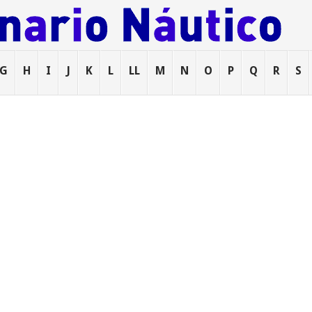
G
H
I
J
K
L
LL
M
N
O
P
Q
R
S