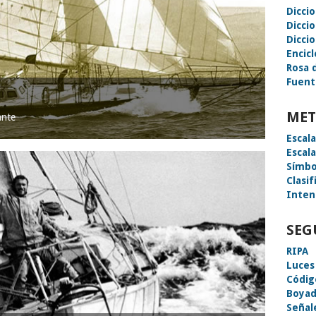
Dicci
Dicci
Diccio
Encic
Rosa 
Fuent
MET
ante
Escal
Escal
Símbo
Clasif
Inten
SEG
RIPA
Luces
Códig
Boyad
Señal