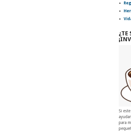
Reg
Her
Vid
¿TE
¡IN
Si este
ayuda
para m
pequeñ