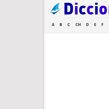
A
B
C
CH
D
E
F