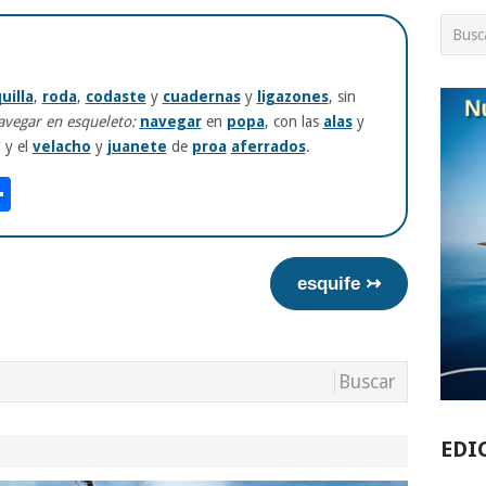
uilla
,
roda
,
codaste
y
cuadernas
y
ligazones
, sin
vegar en esqueleto:
navegar
en
popa
, con las
alas
y
 y el
velacho
y
juanete
de
proa
aferrados
.
am
tsApp
int
Compartir
esquife ↣
EDI