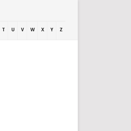
T
U
V
W
X
Y
Z