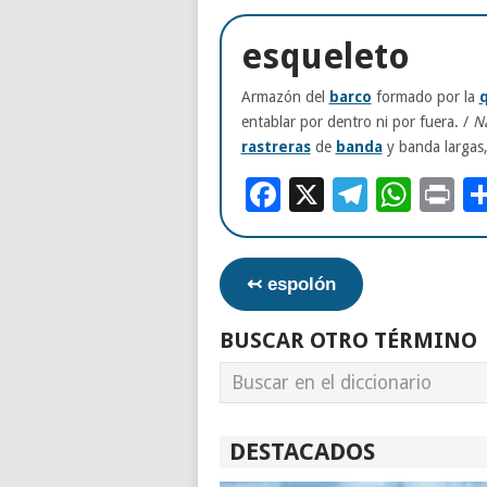
esqueleto
Armazón del
barco
formado por la
q
entablar por dentro ni por fuera. /
Na
rastreras
de
banda
y banda largas,
Facebook
X
Telegr
Wha
Pr
↢ espolón
BUSCAR OTRO TÉRMINO
DESTACADOS