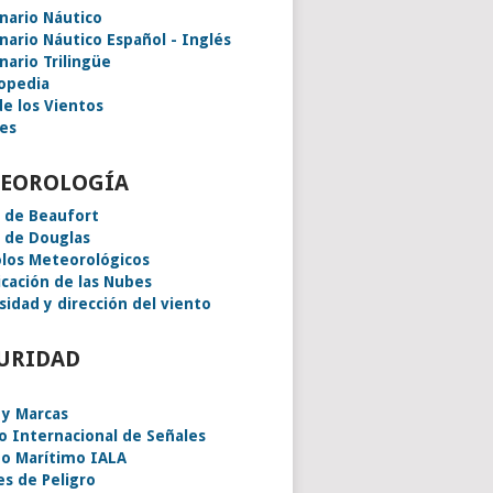
onario Náutico
onario Náutico Español - Inglés
nario Trilingüe
lopedia
de los Vientos
es
EOROLOGÍA
a de Beaufort
a de Douglas
los Meteorológicos
icación de las Nubes
sidad y dirección del viento
URIDAD
 y Marcas
o Internacional de Señales
o Marítimo IALA
es de Peligro