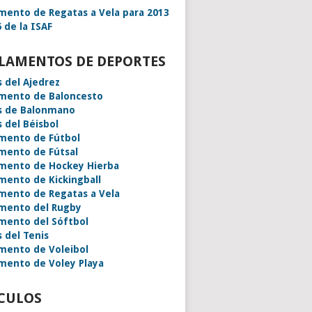
mento de Regatas a Vela para 2013
 de la ISAF
LAMENTOS DE DEPORTES
s del Ajedrez
mento de Baloncesto
s de Balonmano
s del Béisbol
mento de Fútbol
mento de Fútsal
mento de Hockey Hierba
mento de Kickingball
mento de Regatas a Vela
mento del Rugby
mento del Sóftbol
s del Tenis
mento de Voleibol
mento de Voley Playa
CULOS