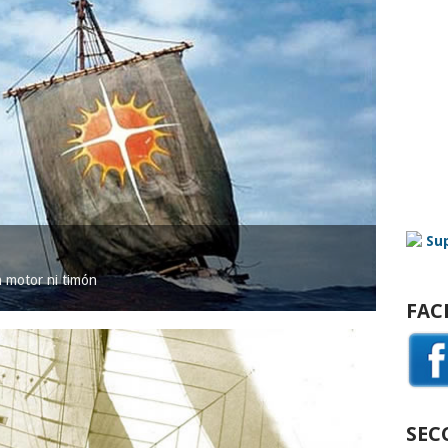
in motor ni timón
FAC
SEC