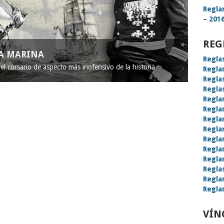
Regla
– 2016
REG
LA MARINA
Regla
l corsario de aspecto más inofensivo de la historia
Regla
Regla
Regla
Regla
Regla
Regla
Regla
Regla
Regla
Regla
Regla
Regla
Regla
VÍN