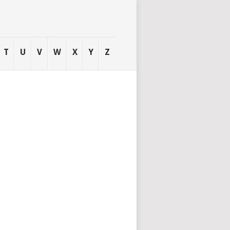
T
U
V
W
X
Y
Z