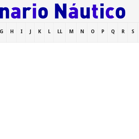
G
H
I
J
K
L
LL
M
N
O
P
Q
R
S