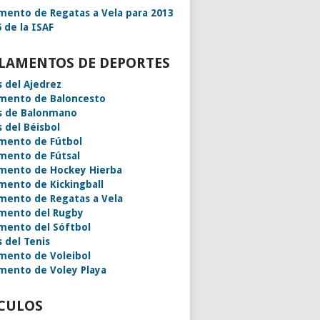
mento de Regatas a Vela para 2013
 de la ISAF
LAMENTOS DE DEPORTES
s del Ajedrez
mento de Baloncesto
s de Balonmano
s del Béisbol
mento de Fútbol
mento de Fútsal
mento de Hockey Hierba
mento de Kickingball
mento de Regatas a Vela
mento del Rugby
mento del Sóftbol
s del Tenis
mento de Voleibol
mento de Voley Playa
CULOS