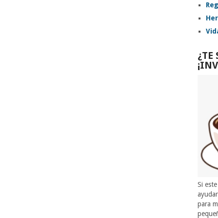
Reg
Her
Vid
¿TE
¡IN
Si este
ayuda
para m
pequeñ