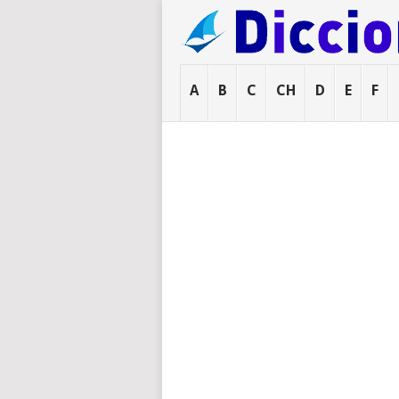
A
B
C
CH
D
E
F