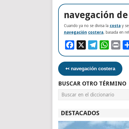
navegación de 
Cuando ya no se divisa la
costa
y se
navegación
costera
, basada en ref
Facebook
X
Telegr
Wha
Pr
↢ navegación costera
BUSCAR OTRO TÉRMINO
DESTACADOS