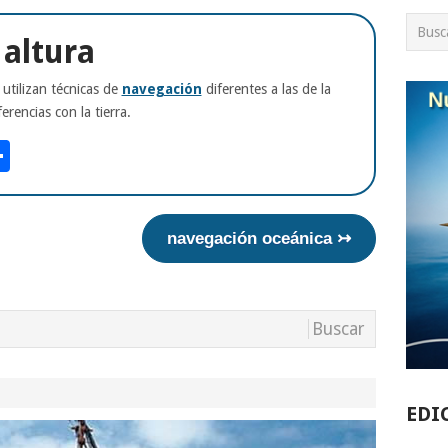
altura
 utilizan técnicas de
navegación
diferentes a las de la
erencias con la tierra.
am
tsApp
int
Compartir
navegación oceánica ↣
EDI