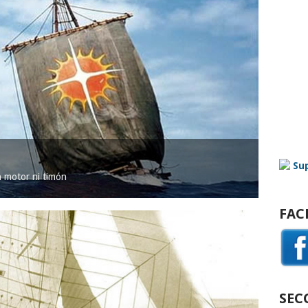
in motor ni timón
FAC
SEC