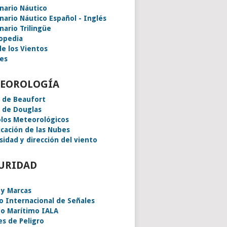
onario Náutico
onario Náutico Español - Inglés
nario Trilingüe
lopedia
de los Vientos
es
EOROLOGÍA
a de Beaufort
a de Douglas
los Meteorológicos
icación de las Nubes
sidad y dirección del viento
URIDAD
 y Marcas
o Internacional de Señales
o Marítimo IALA
es de Peligro