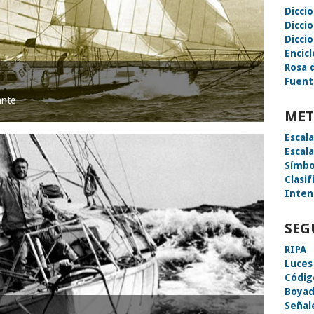
Dicci
Dicci
Diccio
Encic
Rosa 
Fuent
ante
MET
Escal
Escal
Símbo
Clasif
Inten
SEG
RIPA
Luces
Códig
Boyad
Señal