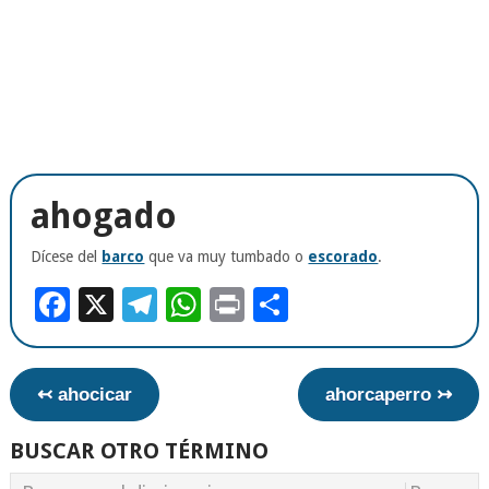
ahogado
Dícese del
barco
que va muy tumbado o
escorado
.
Facebook
X
Telegram
WhatsApp
Print
Compartir
↢ ahocicar
ahorcaperro ↣
BUSCAR OTRO TÉRMINO