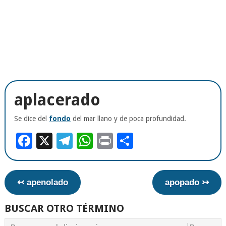
aplacerado
Se dice del
fondo
del mar llano y de poca profundidad.
Facebook
X
Telegram
WhatsApp
Print
Compartir
↢ apenolado
apopado ↣
BUSCAR OTRO TÉRMINO