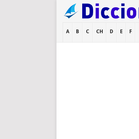
A
B
C
CH
D
E
F