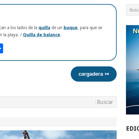
can a los lados de la
quilla
de un
buque
, para que se
 la playa. /
Quilla de balance
.
am
tsApp
int
Compartir
cargadera ↣
EDI