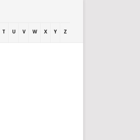
T
U
V
W
X
Y
Z