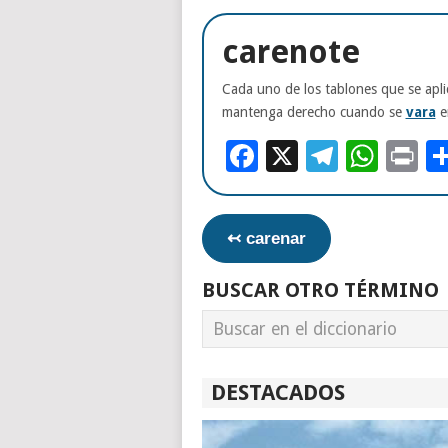
carenote
Cada uno de los tablones que se apli
mantenga derecho cuando se
vara
en
Facebook
X
Telegr
Wha
Pr
↢ carenar
BUSCAR OTRO TÉRMINO
DESTACADOS