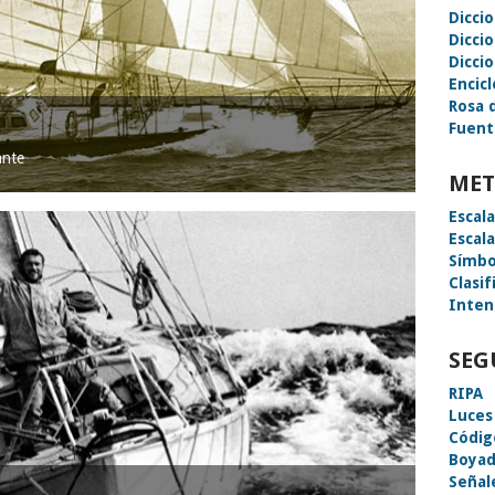
Dicci
Dicci
Diccio
Encic
Rosa 
Fuent
ante
MET
Escal
Escal
Símbo
Clasif
Inten
SEG
RIPA
Luces
Códig
Boyad
Señal