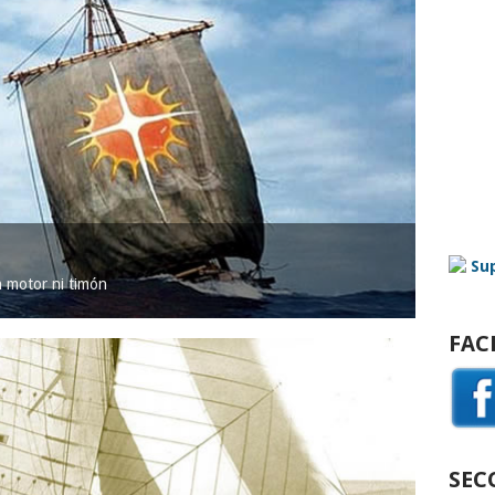
in motor ni timón
FAC
SEC