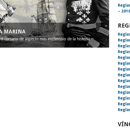
Regla
– 2016
REG
LA MARINA
Regla
l corsario de aspecto más inofensivo de la historia
Regla
Regla
Regla
Regla
Regla
Regla
Regla
Regla
Regla
Regla
Regla
Regla
Regla
VÍN