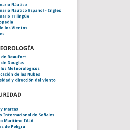
onario Náutico
onario Náutico Español - Inglés
nario Trilingüe
lopedia
de los Vientos
es
EOROLOGÍA
a de Beaufort
a de Douglas
los Meteorológicos
icación de las Nubes
sidad y dirección del viento
URIDAD
 y Marcas
o Internacional de Señales
o Marítimo IALA
es de Peligro