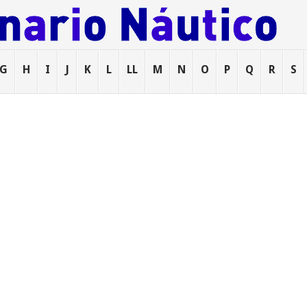
G
H
I
J
K
L
LL
M
N
O
P
Q
R
S