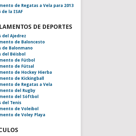
mento de Regatas a Vela para 2013
 de la ISAF
LAMENTOS DE DEPORTES
s del Ajedrez
mento de Baloncesto
s de Balonmano
s del Béisbol
mento de Fútbol
mento de Fútsal
mento de Hockey Hierba
mento de Kickingball
mento de Regatas a Vela
mento del Rugby
mento del Sóftbol
s del Tenis
mento de Voleibol
mento de Voley Playa
CULOS