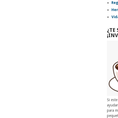
Reg
Her
Vid
¿TE
¡IN
Si este
ayuda
para m
pequeñ