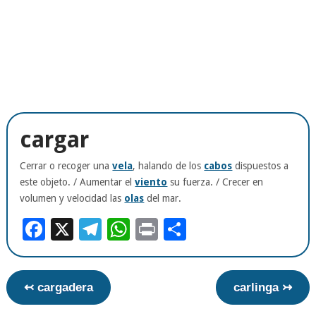
cargar
Cerrar o recoger una
vela
, halando de los
cabos
dispuestos a
este objeto. / Aumentar el
viento
su fuerza. / Crecer en
volumen y velocidad las
olas
del mar.
Facebook
X
Telegram
WhatsApp
Print
Compartir
↢ cargadera
carlinga ↣