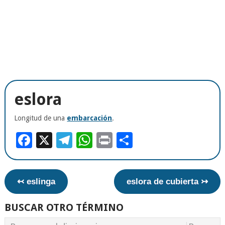
eslora
Longitud de una
embarcación
.
Facebook
X
Telegram
WhatsApp
Print
Compartir
↢ eslinga
eslora de cubierta ↣
BUSCAR OTRO TÉRMINO