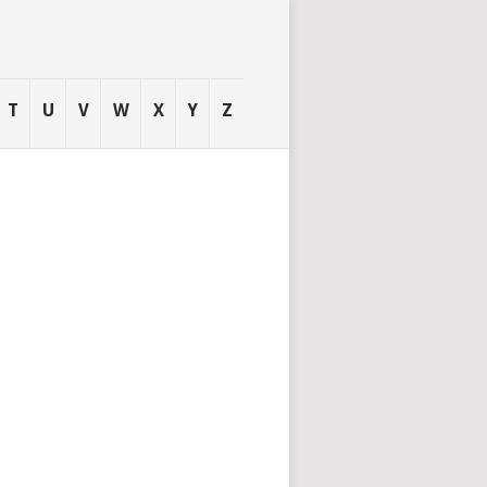
T
U
V
W
X
Y
Z