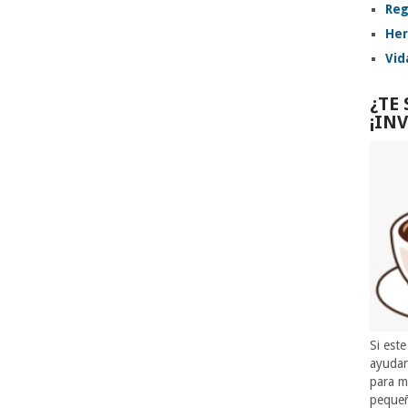
Reg
Her
Vid
¿TE
¡IN
Si este
ayuda
para m
pequeñ