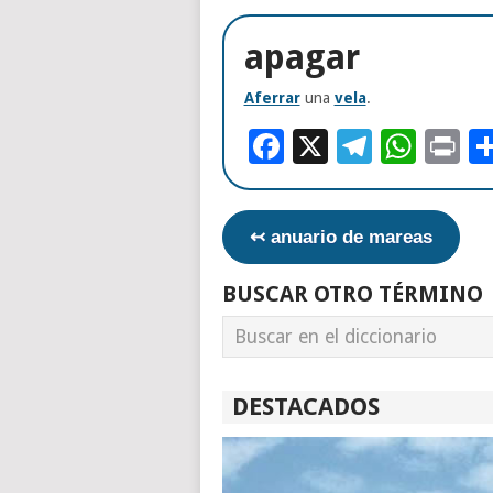
apagar
Aferrar
una
vela
.
Facebook
X
Telegr
Wha
Pr
↢ anuario de mareas
BUSCAR OTRO TÉRMINO
DESTACADOS