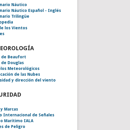
onario Náutico
onario Náutico Español - Inglés
nario Trilingüe
lopedia
de los Vientos
es
EOROLOGÍA
a de Beaufort
a de Douglas
los Meteorológicos
icación de las Nubes
sidad y dirección del viento
URIDAD
 y Marcas
o Internacional de Señales
o Marítimo IALA
es de Peligro