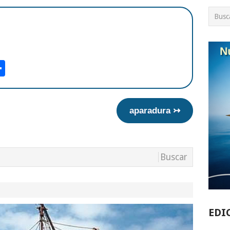
am
tsApp
int
Compartir
aparadura ↣
EDI