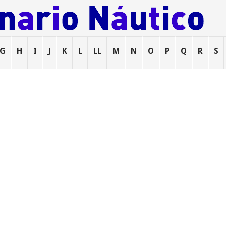
G
H
I
J
K
L
LL
M
N
O
P
Q
R
S