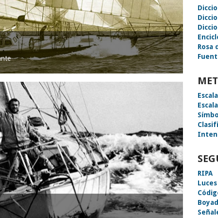
Dicci
Dicci
Diccio
Encic
Rosa 
Fuent
ante
MET
Escal
Escal
Símbo
Clasif
Inten
SEG
RIPA
Luces
Códig
Boyad
Señal