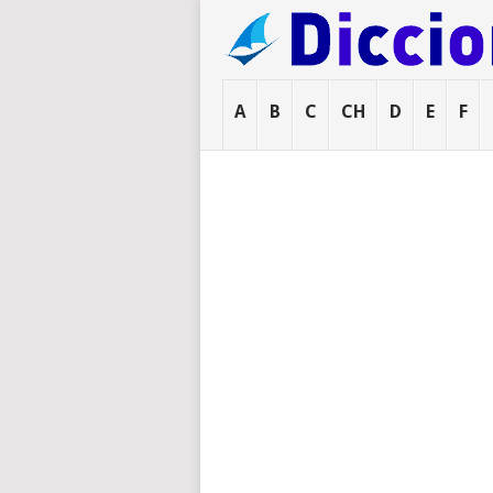
A
B
C
CH
D
E
F