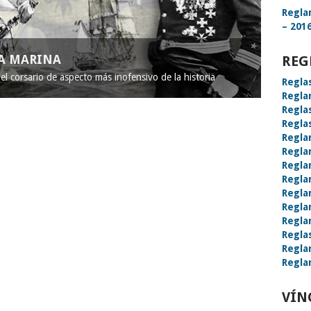
Regla
– 2016
LA MARINA
REG
l corsario de aspecto más inofensivo de la historia
Regla
Regla
Regla
Regla
Regla
Regla
Regla
Regla
Regla
Regla
Regla
Regla
Regla
Regla
VÍN