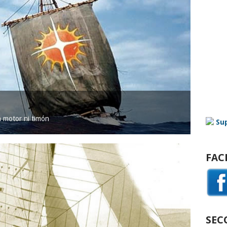
in motor ni timón
FAC
SEC