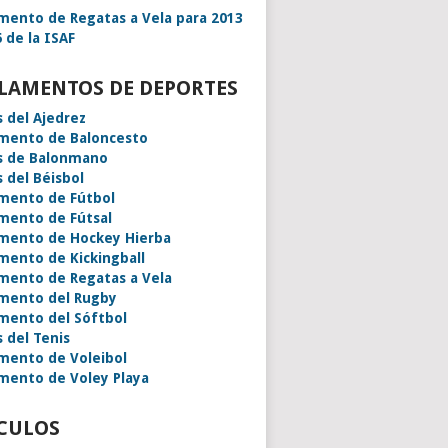
mento de Regatas a Vela para 2013
 de la ISAF
LAMENTOS DE DEPORTES
s del Ajedrez
mento de Baloncesto
s de Balonmano
s del Béisbol
mento de Fútbol
mento de Fútsal
mento de Hockey Hierba
mento de Kickingball
mento de Regatas a Vela
mento del Rugby
mento del Sóftbol
s del Tenis
mento de Voleibol
mento de Voley Playa
CULOS