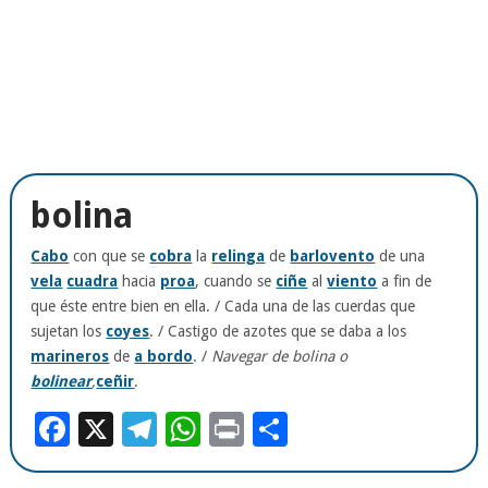
bolina
Cabo
con que se
cobra
la
relinga
de
barlovento
de una
vela
cuadra
hacia
proa
, cuando se
ciñe
al
viento
a fin de
que éste entre bien en ella. / Cada una de las cuerdas que
sujetan los
coyes
. / Castigo de azotes que se daba a los
marineros
de
a bordo
. /
Navegar de bolina o
bolinear
,
ceñir
.
Facebook
X
Telegram
WhatsApp
Print
Compartir