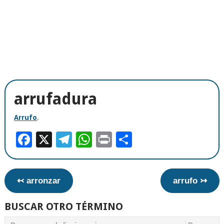
arrufadura
Arrufo
.
Facebook
X
Telegram
WhatsApp
Print
Compartir
↢ arronzar
arrufo ↣
BUSCAR OTRO TÉRMINO