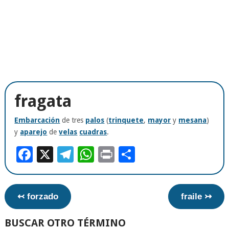
fragata
Embarcación
de tres
palos
(
trinquete
,
mayor
y
mesana
)
y
aparejo
de
velas
cuadras
.
Facebook
X
Telegram
WhatsApp
Print
Compartir
↢ forzado
fraile ↣
BUSCAR OTRO TÉRMINO