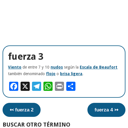
fuerza 3
Viento
de entre 7 y 10
nudos
según la
Escala de Beaufort
también denominado
flojo
o
brisa ligera
.
Facebook
X
Telegram
WhatsApp
Print
Compartir
↢ fuerza 2
fuerza 4 ↣
BUSCAR OTRO TÉRMINO