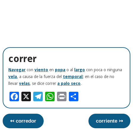
correr
Navegar
con
viento
en
popa
o al
largo
con poca o ninguna
vela
, a causa de la fuerza del
temporal
; en el caso de no
llevar
velas
, se dice correr
a palo seco
.
Facebook
X
Telegram
WhatsApp
Print
Compartir
↢ corredor
corriente ↣