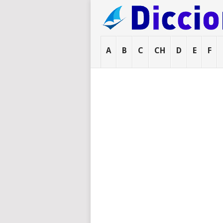
A
B
C
CH
D
E
F