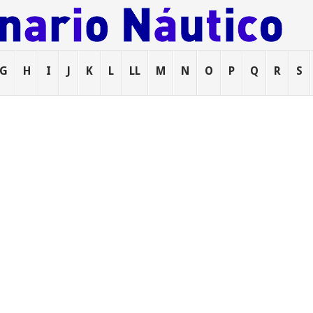
G
H
I
J
K
L
LL
M
N
O
P
Q
R
S