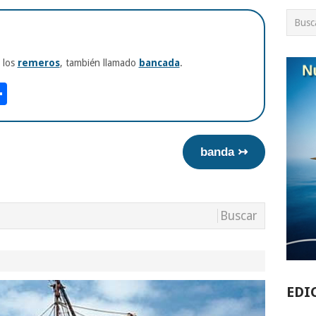
 los
remeros
, también llamado
bancada
.
am
tsApp
int
Compartir
banda ↣
EDI