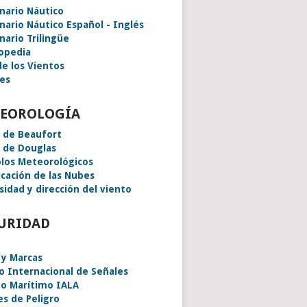
onario Náutico
onario Náutico Español - Inglés
nario Trilingüe
lopedia
de los Vientos
es
EOROLOGÍA
a de Beaufort
a de Douglas
los Meteorológicos
icación de las Nubes
sidad y dirección del viento
URIDAD
 y Marcas
o Internacional de Señales
o Marítimo IALA
es de Peligro