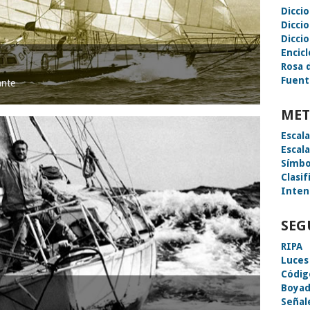
Dicci
Dicci
Diccio
Encic
Rosa 
Fuent
ante
MET
Escal
Escal
Símbo
Clasif
Inten
SEG
RIPA
Luces
Códig
Boyad
Señal