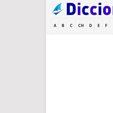
A
B
C
CH
D
E
F