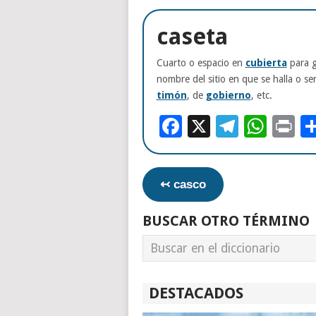
caseta
Cuarto o espacio en
cubierta
para g
nombre del sitio en que se halla o se
timón
, de
gobierno
, etc.
Facebook
X
Telegr
Wha
Pr
↢ casco
BUSCAR OTRO TÉRMINO
DESTACADOS