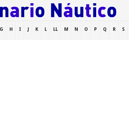
G
H
I
J
K
L
LL
M
N
O
P
Q
R
S