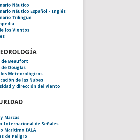
onario Náutico
onario Náutico Español - Inglés
nario Trilingüe
lopedia
de los Vientos
es
EOROLOGÍA
a de Beaufort
a de Douglas
los Meteorológicos
icación de las Nubes
sidad y dirección del viento
URIDAD
 y Marcas
o Internacional de Señales
o Marítimo IALA
es de Peligro