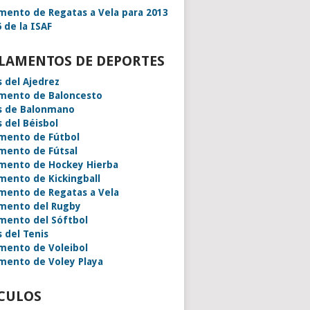
mento de Regatas a Vela para 2013
 de la ISAF
LAMENTOS DE DEPORTES
s del Ajedrez
mento de Baloncesto
s de Balonmano
s del Béisbol
mento de Fútbol
mento de Fútsal
mento de Hockey Hierba
mento de Kickingball
mento de Regatas a Vela
mento del Rugby
mento del Sóftbol
s del Tenis
mento de Voleibol
mento de Voley Playa
CULOS