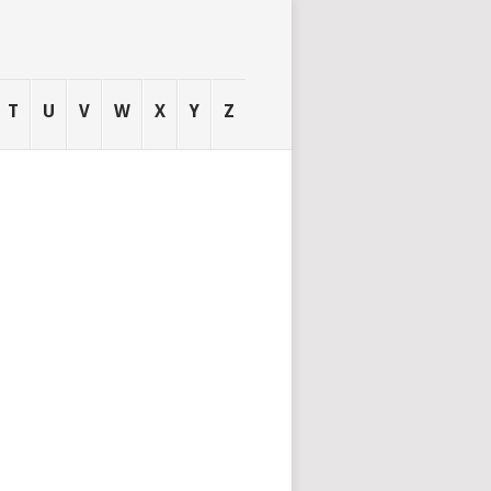
T
U
V
W
X
Y
Z