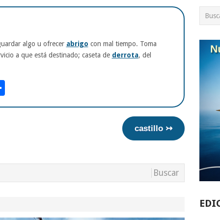
uardar algo u ofrecer
abrigo
con mal tiempo. Toma
rvicio a que está destinado; caseta de
derrota
, del
am
tsApp
int
Compartir
castillo ↣
EDI