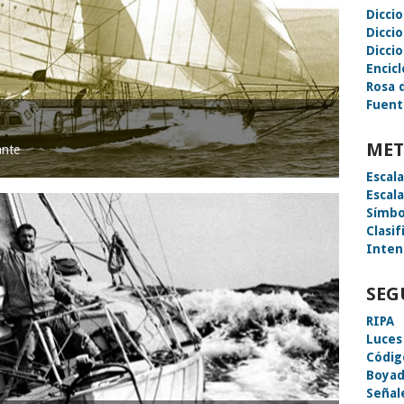
Dicci
Dicci
Diccio
Encic
Rosa 
Fuent
MET
ante
Escal
Escal
Símbo
Clasif
Inten
SEG
RIPA
Luces
Códig
Boyad
Señal