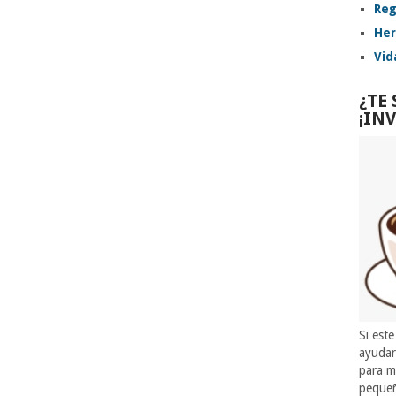
Reg
Her
Vid
¿TE
¡IN
Si este
ayuda
para m
pequeñ