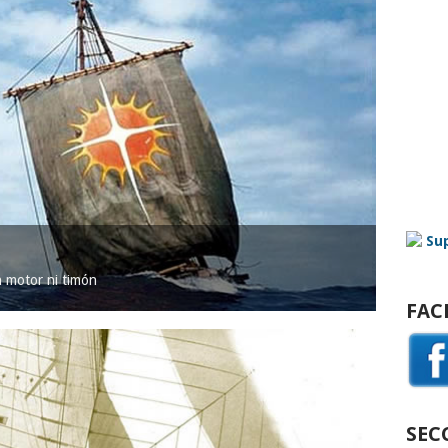
in motor ni timón
FAC
SEC