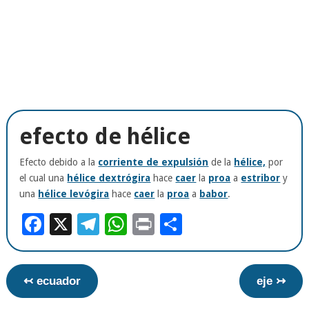
efecto de hélice
Efecto debido a la
corriente de expulsión
de la
hélice,
por
el cual una
hélice dextrógira
hace
caer
la
proa
a
estribor
y
una
hélice levógira
hace
caer
la
proa
a
babor
.
Facebook
X
Telegram
WhatsApp
Print
Compartir
↢ ecuador
eje ↣