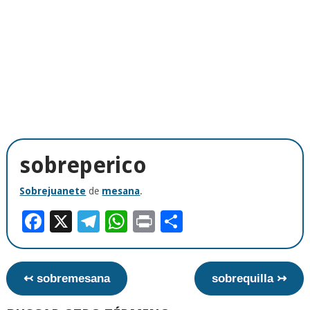
sobreperico
Sobrejuanete
de
mesana
.
Facebook
X
Telegram
WhatsApp
Print
Compartir
↢ sobremesana
sobrequilla ↣