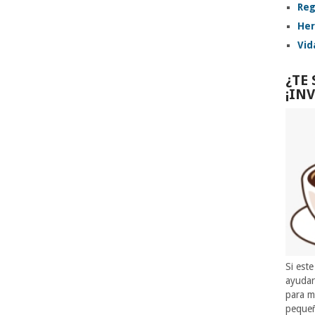
Reg
Her
Vid
¿TE
¡IN
Si este
ayuda
para m
pequeñ