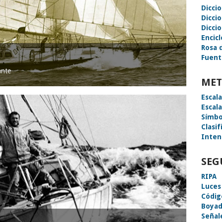
Dicci
Dicci
Diccio
Encic
Rosa 
Fuent
ante
MET
Escal
Escal
Símbo
Clasif
Inten
SEG
RIPA
Luces
Códig
Boyad
Señal