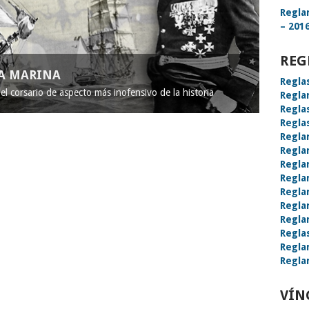
Regla
– 2016
REG
LA MARINA
Regla
l corsario de aspecto más inofensivo de la historia
Regla
Regla
Regla
Regla
Regla
Regla
Regla
Regla
Regla
Regla
Regla
Regla
Regla
VÍN