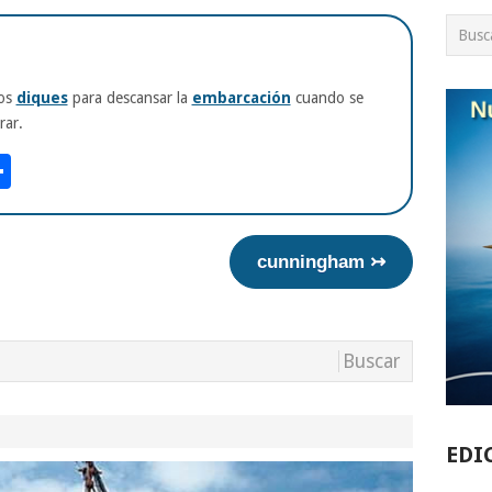
los
diques
para descansar la
embarcación
cuando se
rar.
am
tsApp
int
Compartir
cunningham ↣
EDI