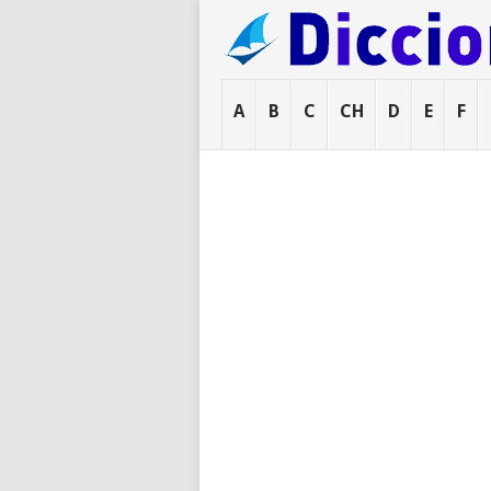
A
B
C
CH
D
E
F