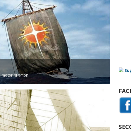
in motor ni timón
FAC
SEC