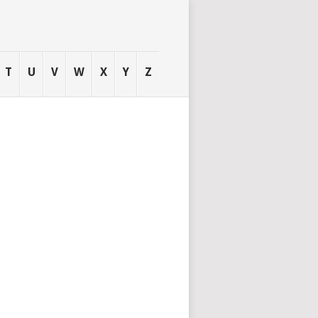
T
U
V
W
X
Y
Z