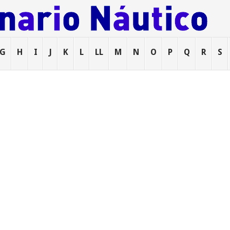
G
H
I
J
K
L
LL
M
N
O
P
Q
R
S