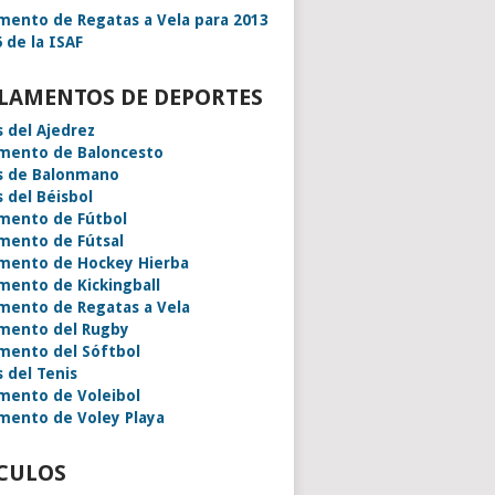
mento de Regatas a Vela para 2013
 de la ISAF
LAMENTOS DE DEPORTES
s del Ajedrez
mento de Baloncesto
s de Balonmano
s del Béisbol
mento de Fútbol
mento de Fútsal
mento de Hockey Hierba
mento de Kickingball
mento de Regatas a Vela
mento del Rugby
mento del Sóftbol
s del Tenis
mento de Voleibol
mento de Voley Playa
CULOS