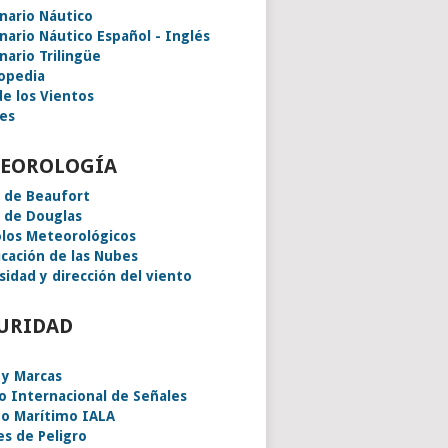
onario Náutico
onario Náutico Español - Inglés
nario Trilingüe
lopedia
de los Vientos
es
EOROLOGÍA
a de Beaufort
a de Douglas
los Meteorológicos
icación de las Nubes
sidad y dirección del viento
URIDAD
 y Marcas
o Internacional de Señales
o Marítimo IALA
es de Peligro