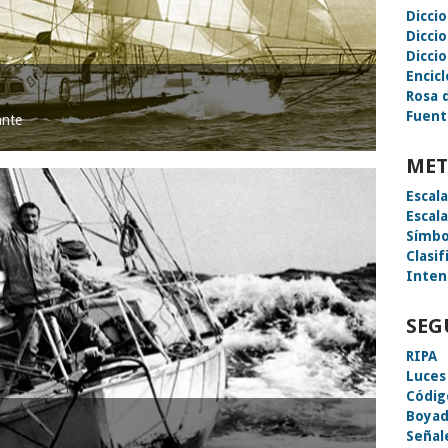
Dicci
Dicci
Diccio
Encic
Rosa 
Fuent
ante
MET
Escal
Escal
Símbo
Clasif
Inten
SEG
RIPA
Luces
Códig
Boyad
Señal