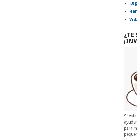
Reg
Her
Vid
¿TE
¡IN
Si este
ayuda
para m
pequeñ