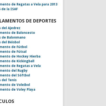
mento de Regatas a Vela para 2013
 de la ISAF
LAMENTOS DE DEPORTES
s del Ajedrez
mento de Baloncesto
s de Balonmano
s del Béisbol
mento de Fútbol
mento de Fútsal
mento de Hockey Hierba
mento de Kickingball
mento de Regatas a Vela
mento del Rugby
mento del Sóftbol
s del Tenis
mento de Voleibol
mento de Voley Playa
CULOS