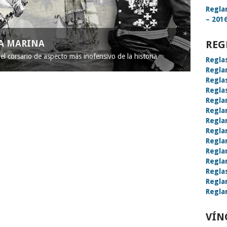
Regla
– 2016
LA MARINA
REG
l corsario de aspecto más inofensivo de la historia
Regla
Regla
Regla
Regla
Regla
Regla
Regla
Regla
Regla
Regla
Regla
Regla
Regla
Regla
VÍN