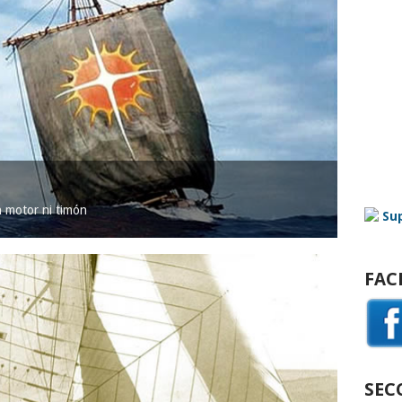
in motor ni timón
FAC
SEC