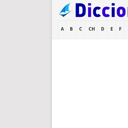
A
B
C
CH
D
E
F