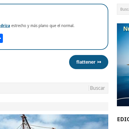
driza
estrecho y más plano que el normal.
am
tsApp
int
Compartir
flattener ↣
EDI