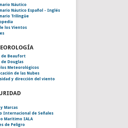
onario Náutico
onario Náutico Español - Inglés
nario Trilingüe
lopedia
de los Vientos
es
EOROLOGÍA
a de Beaufort
a de Douglas
los Meteorológicos
icación de las Nubes
sidad y dirección del viento
URIDAD
 y Marcas
o Internacional de Señales
o Marítimo IALA
es de Peligro