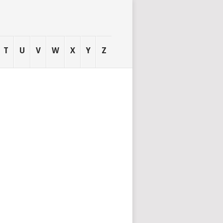
T
U
V
W
X
Y
Z