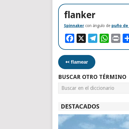
flanker
Spinnaker
con ángulo de
puño de 
Facebook
X
Telegr
Wha
Pr
↢ flamear
BUSCAR OTRO TÉRMINO
DESTACADOS