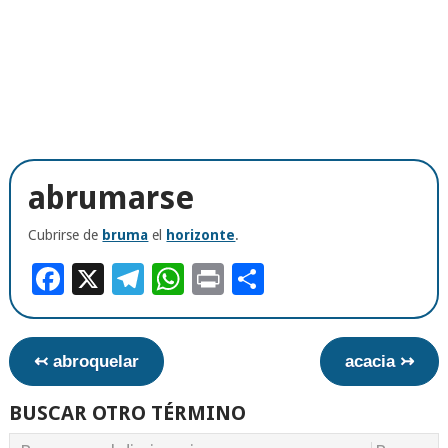
abrumarse
Cubrirse de
bruma
el
horizonte
.
Facebook
X
Telegram
WhatsApp
Print
Compartir
↢ abroquelar
acacia ↣
BUSCAR OTRO TÉRMINO