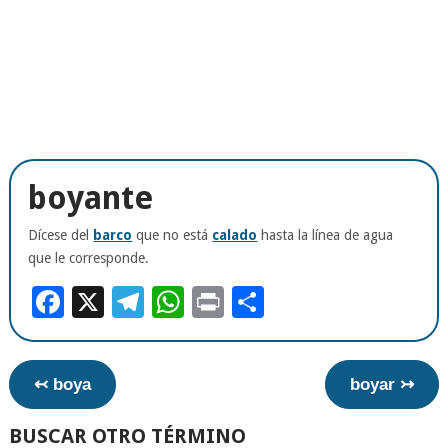
boyante
Dícese del
barco
que no está
calado
hasta la línea de agua
que le corresponde.
Facebook
X
Telegram
WhatsApp
Print
Compartir
↢ boya
boyar ↣
BUSCAR OTRO TÉRMINO