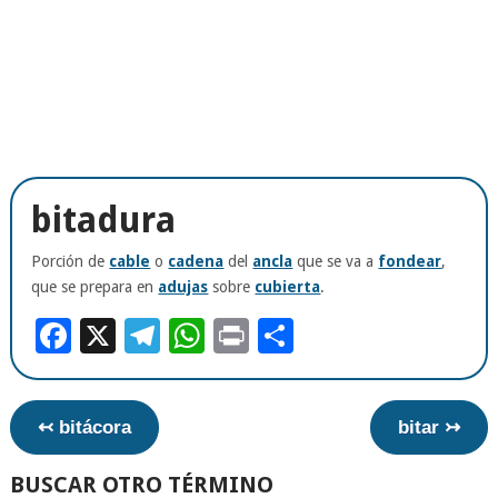
bitadura
Porción de
cable
o
cadena
del
ancla
que se va a
fondear
,
que se prepara en
adujas
sobre
cubierta
.
Facebook
X
Telegram
WhatsApp
Print
Compartir
↢ bitácora
bitar ↣
BUSCAR OTRO TÉRMINO