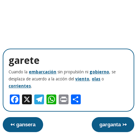
garete
Cuando la
embarcación
sin propulsión ni
gobierno
, se
desplaza de acuerdo a la acción del
viento
,
olas
o
corrientes
.
Facebook
X
Telegram
WhatsApp
Print
Compartir
↢ gansera
garganta ↣