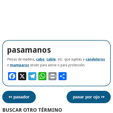
pasamanos
Piezas de madera,
cabo
,
cable
, etc. que sujetas a
candeleros
o
mamparos
sirven para asirse o para protección.
Facebook
X
Telegram
WhatsApp
Print
Compartir
↢ pasador
pasar por ojo ↣
BUSCAR OTRO TÉRMINO