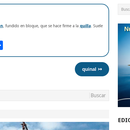
ón
, fundido en bloque, que se hace firme a la
quilla
. Suele
am
tsApp
int
Compartir
quinal ↣
EDI