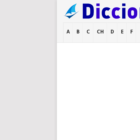
A
B
C
CH
D
E
F