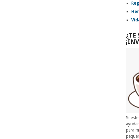
Reg
Her
Vid
¿TE
¡IN
Si este
ayuda
para m
pequeñ