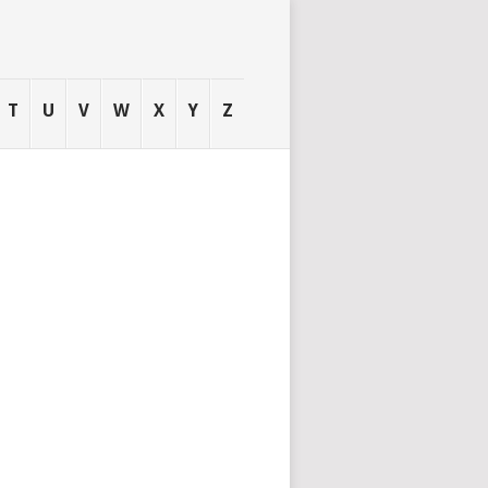
T
U
V
W
X
Y
Z