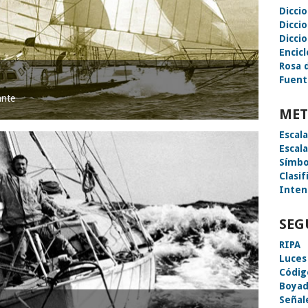
Dicci
Dicci
Diccio
Encic
Rosa 
Fuent
ante
MET
Escal
Escal
Símbo
Clasif
Inten
SEG
RIPA
Luces
Códig
Boyad
Señal