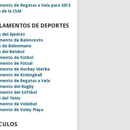
mento de Regatas a Vela para 2013
 de la ISAF
LAMENTOS DE DEPORTES
s del Ajedrez
mento de Baloncesto
s de Balonmano
s del Béisbol
mento de Fútbol
mento de Fútsal
mento de Hockey Hierba
mento de Kickingball
mento de Regatas a Vela
mento del Rugby
mento del Sóftbol
s del Tenis
mento de Voleibol
mento de Voley Playa
CULOS