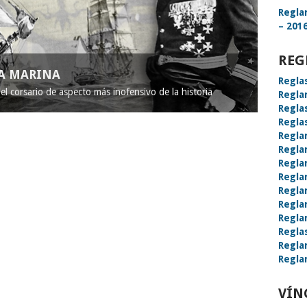
Regla
– 2016
REG
LA MARINA
Regla
l corsario de aspecto más inofensivo de la historia
Regla
Regla
Regla
Regla
Regla
Regla
Regla
Regla
Regla
Regla
Regla
Regla
Regla
VÍN