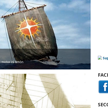
in motor ni timón
FAC
SEC