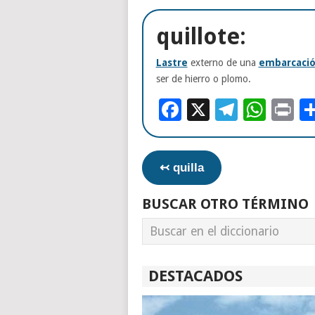
quillote:
Lastre
externo de una
embarcaci
ser de hierro o plomo.
Facebook
X
Telegr
Wha
Pr
↢ quilla
BUSCAR OTRO TÉRMINO
DESTACADOS