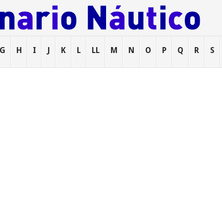
G
H
I
J
K
L
LL
M
N
O
P
Q
R
S