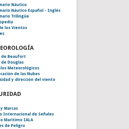
onario Náutico
onario Náutico Español - Inglés
nario Trilingüe
lopedia
de los Vientos
es
EOROLOGÍA
a de Beaufort
a de Douglas
los Meteorológicos
icación de las Nubes
sidad y dirección del viento
URIDAD
 y Marcas
o Internacional de Señales
o Marítimo IALA
es de Peligro