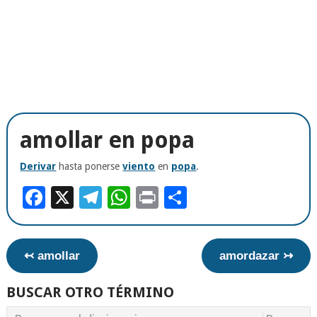
amollar en popa
Derivar
hasta ponerse
viento
en
popa
.
Facebook
X
Telegram
WhatsApp
Print
Compartir
↢ amollar
amordazar ↣
BUSCAR OTRO TÉRMINO