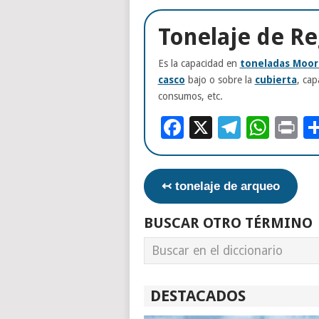
Tonelaje de Re
Es la capacidad en
toneladas Moor
casco
bajo o sobre la
cubierta
, cap
consumos, etc.
Facebook
X
Telegr
Wha
Pr
↢ tonelaje de arqueo
BUSCAR OTRO TÉRMINO
DESTACADOS