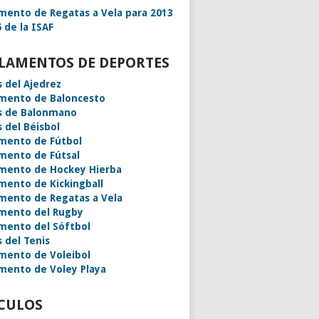
mento de Regatas a Vela para 2013
 de la ISAF
LAMENTOS DE DEPORTES
s del Ajedrez
mento de Baloncesto
s de Balonmano
s del Béisbol
mento de Fútbol
mento de Fútsal
mento de Hockey Hierba
mento de Kickingball
mento de Regatas a Vela
mento del Rugby
mento del Sóftbol
s del Tenis
mento de Voleibol
mento de Voley Playa
CULOS