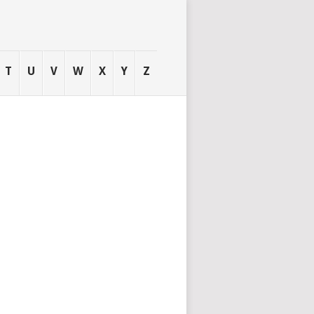
T
U
V
W
X
Y
Z