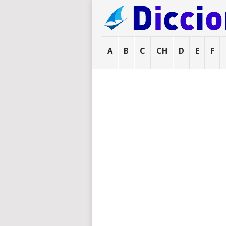
A
B
C
CH
D
E
F