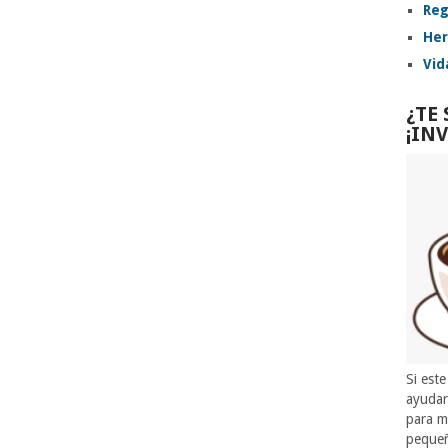
Reg
Her
Vid
¿TE
¡IN
Si este
ayuda
para m
pequeñ