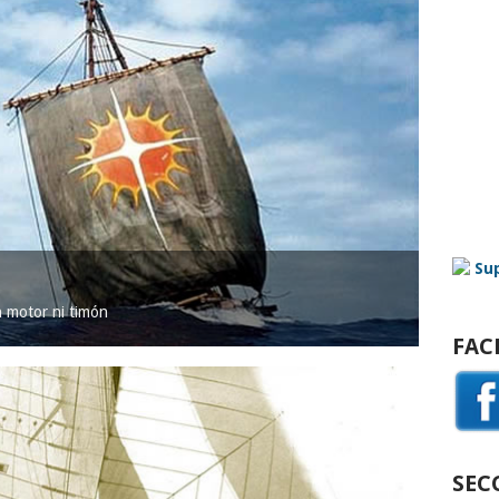
in motor ni timón
FAC
SEC