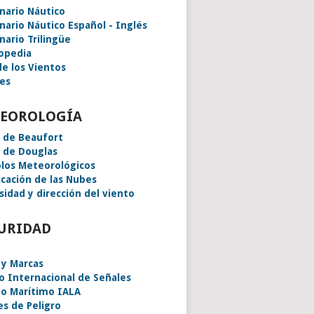
onario Náutico
onario Náutico Español - Inglés
nario Trilingüe
lopedia
de los Vientos
es
EOROLOGÍA
a de Beaufort
a de Douglas
los Meteorológicos
icación de las Nubes
sidad y dirección del viento
URIDAD
 y Marcas
o Internacional de Señales
o Marítimo IALA
es de Peligro