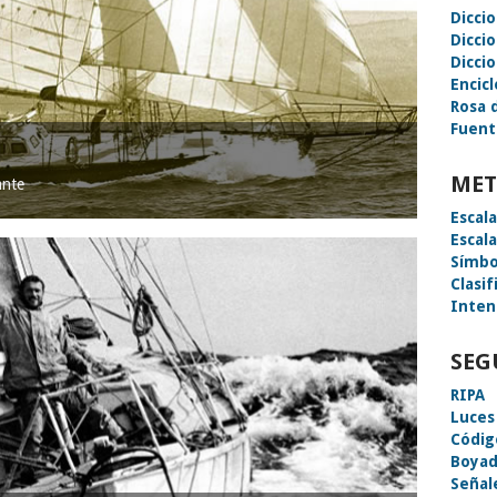
Dicci
Dicci
Diccio
Encic
Rosa 
Fuent
MET
ante
Escal
Escal
Símbo
Clasif
Inten
SEG
RIPA
Luces
Códig
Boyad
Señal