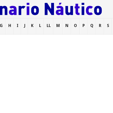
G
H
I
J
K
L
LL
M
N
O
P
Q
R
S