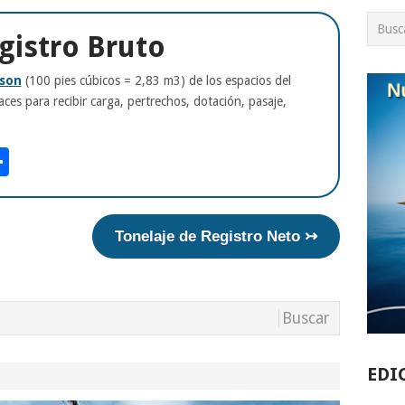
gistro Bruto
son
(100 pies cúbicos = 2,83 m3) de los espacios del
aces para recibir carga, pertrechos, dotación, pasaje,
am
tsApp
int
Compartir
Tonelaje de Registro Neto ↣
EDI