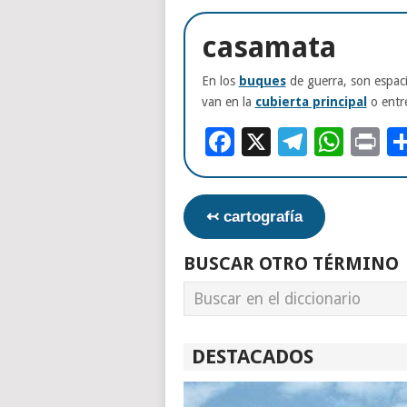
casamata
En los
buques
de guerra, son espacio
van en la
cubierta principal
o entre
Facebook
X
Telegr
Wha
Pr
↢ cartografía
BUSCAR OTRO TÉRMINO
DESTACADOS