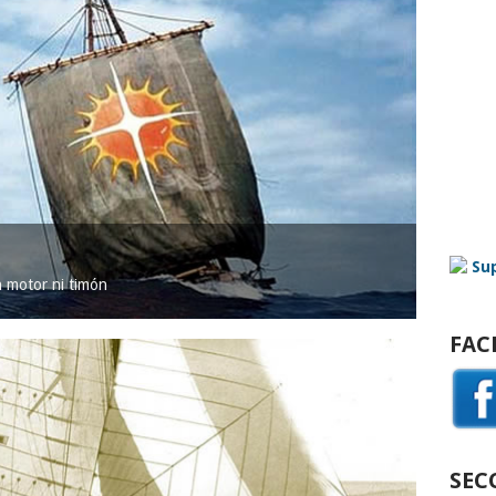
in motor ni timón
FAC
SEC