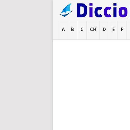
A
B
C
CH
D
E
F