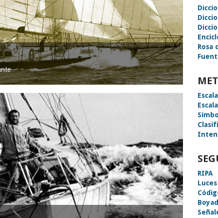
Dicci
Dicci
Diccio
Encic
Rosa 
Fuent
ante
MET
Escal
Escal
Símbo
Clasif
Inten
SEG
RIPA
Luces
Códig
Boyad
Señal