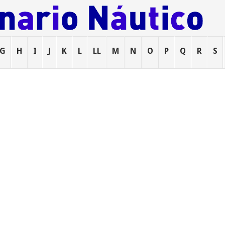
G
H
I
J
K
L
LL
M
N
O
P
Q
R
S