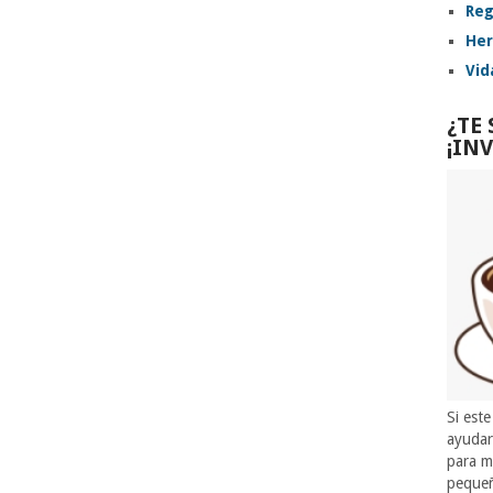
Reg
Her
Vid
¿TE
¡IN
Si este
ayuda
para m
pequeñ