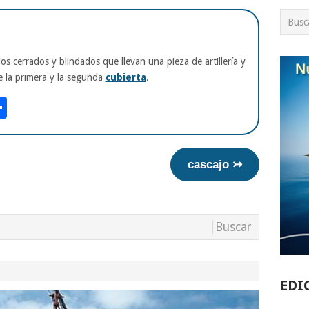
s cerrados y blindados que llevan una pieza de artillería y
 la primera y la segunda
cubierta
.
am
tsApp
int
Compartir
cascajo ↣
EDI