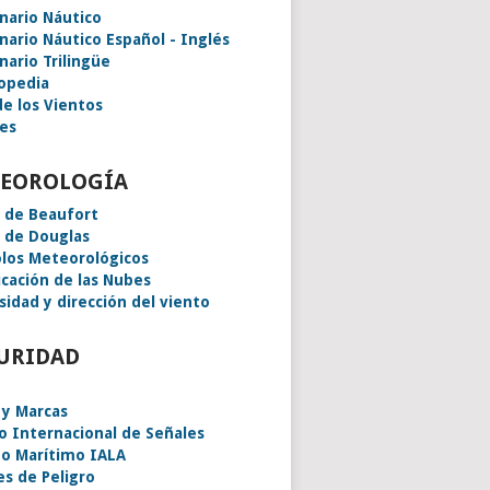
onario Náutico
onario Náutico Español - Inglés
nario Trilingüe
lopedia
de los Vientos
es
EOROLOGÍA
a de Beaufort
a de Douglas
los Meteorológicos
icación de las Nubes
sidad y dirección del viento
URIDAD
 y Marcas
o Internacional de Señales
o Marítimo IALA
es de Peligro