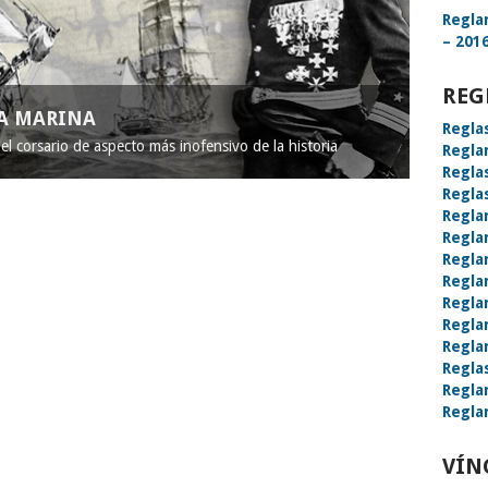
Regla
– 2016
REG
LA MARINA
Regla
l corsario de aspecto más inofensivo de la historia
Regla
Regla
Regla
Regla
Regla
Regla
Regla
Regla
Regla
Regla
Regla
Regla
Regla
VÍN