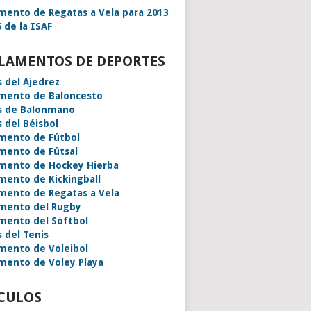
mento de Regatas a Vela para 2013
 de la ISAF
LAMENTOS DE DEPORTES
s del Ajedrez
mento de Baloncesto
s de Balonmano
s del Béisbol
mento de Fútbol
mento de Fútsal
mento de Hockey Hierba
mento de Kickingball
mento de Regatas a Vela
mento del Rugby
mento del Sóftbol
s del Tenis
mento de Voleibol
mento de Voley Playa
CULOS