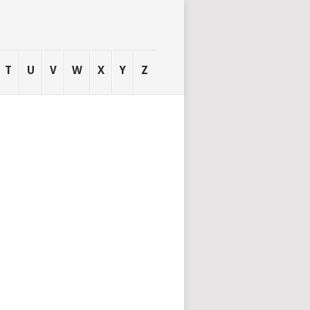
T
U
V
W
X
Y
Z