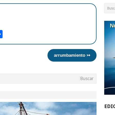
am
tsApp
int
Compartir
arrumbamiento ↣
EDI