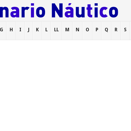
G
H
I
J
K
L
LL
M
N
O
P
Q
R
S