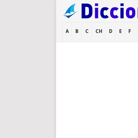
A
B
C
CH
D
E
F