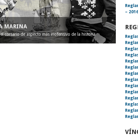
Regla
– 2016
LA MARINA
REG
l corsario de aspecto más inofensivo de la historia
Regla
Regla
Regla
Regla
Regla
Regla
Regla
Regla
Regla
Regla
Regla
Regla
Regla
Regla
VÍN