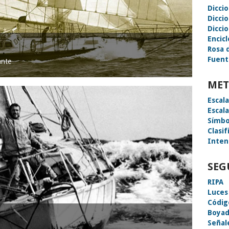
Dicci
Dicci
Diccio
Encic
Rosa 
Fuent
ante
MET
Escal
Escal
Símbo
Clasif
Inten
SEG
RIPA
Luces
Códig
Boyad
Señal