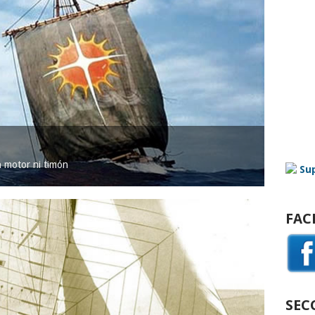
in motor ni timón
FAC
SEC