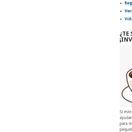
Reg
Her
Vid
¿TE
¡IN
Si este
ayuda
para m
pequeñ