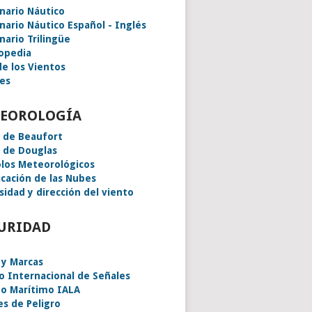
onario Náutico
onario Náutico Español - Inglés
nario Trilingüe
lopedia
de los Vientos
es
EOROLOGÍA
a de Beaufort
a de Douglas
los Meteorológicos
icación de las Nubes
sidad y dirección del viento
URIDAD
 y Marcas
o Internacional de Señales
o Marítimo IALA
es de Peligro