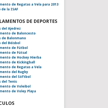
mento de Regatas a Vela para 2013
 de la ISAF
LAMENTOS DE DEPORTES
s del Ajedrez
mento de Baloncesto
s de Balonmano
s del Béisbol
mento de Fútbol
mento de Fútsal
mento de Hockey Hierba
mento de Kickingball
mento de Regatas a Vela
mento del Rugby
mento del Sóftbol
s del Tenis
mento de Voleibol
mento de Voley Playa
CULOS