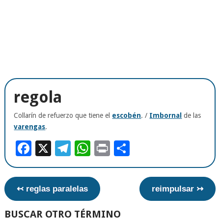
regola
Collarín de refuerzo que tiene el
escobén
. /
Imbornal
de las
varengas
.
Facebook
X
Telegram
WhatsApp
Print
Compartir
↢ reglas paralelas
reimpulsar ↣
BUSCAR OTRO TÉRMINO