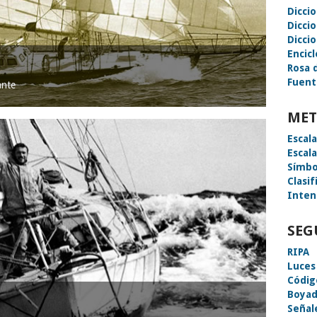
Dicci
Dicci
Diccio
Encic
Rosa 
Fuent
ante
MET
Escal
Escal
Símbo
Clasif
Inten
SEG
RIPA
Luces
Códig
Boyad
Señal