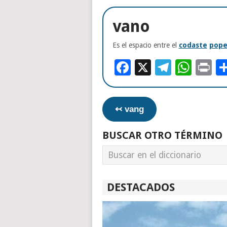
vano
Es el espacio entre el
codaste
pope
Facebook
X
Telegr
Wha
Pr
↢ vang
BUSCAR OTRO TÉRMINO
DESTACADOS