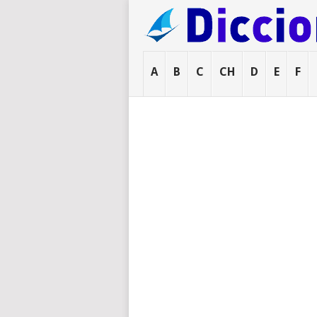
A
B
C
CH
D
E
F