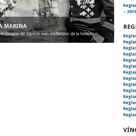
Regla
– 2016
LA MARINA
REG
l corsario de aspecto más inofensivo de la historia
Regla
Regla
Regla
Regla
Regla
Regla
Regla
Regla
Regla
Regla
Regla
Regla
Regla
Regla
VÍN