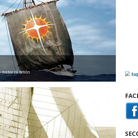
in motor ni timón
FAC
SEC