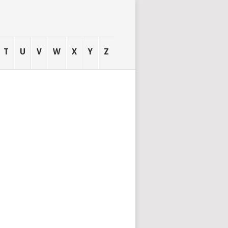
T
U
V
W
X
Y
Z