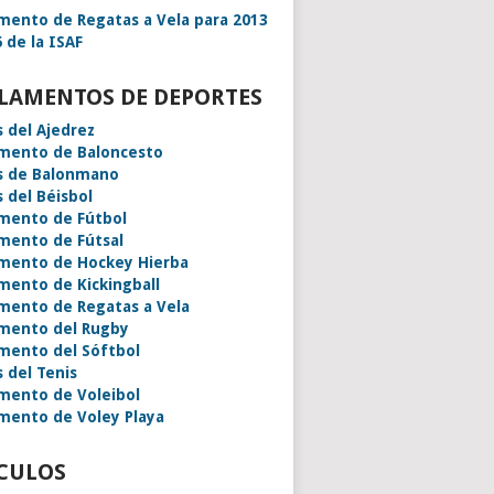
mento de Regatas a Vela para 2013
 de la ISAF
LAMENTOS DE DEPORTES
s del Ajedrez
mento de Baloncesto
s de Balonmano
s del Béisbol
mento de Fútbol
mento de Fútsal
mento de Hockey Hierba
mento de Kickingball
mento de Regatas a Vela
mento del Rugby
mento del Sóftbol
s del Tenis
mento de Voleibol
mento de Voley Playa
CULOS