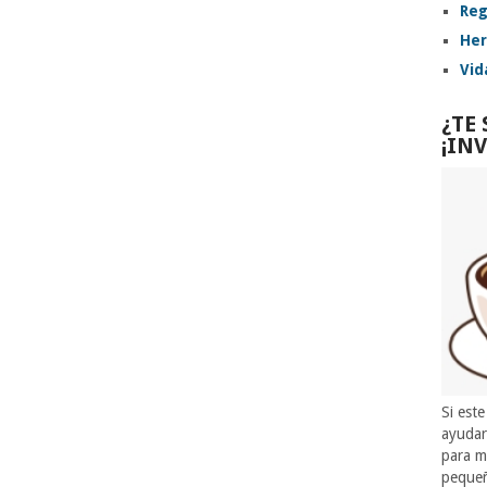
Reg
Her
Vid
¿TE
¡IN
Si este
ayuda
para m
pequeñ