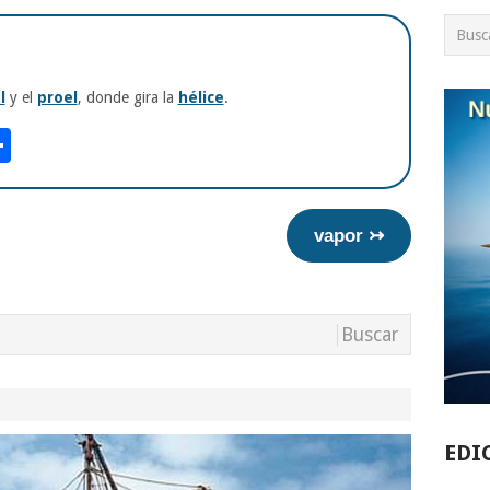
l
y el
proel
, donde gira la
hélice
.
am
tsApp
int
Compartir
vapor ↣
EDI