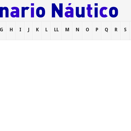
G
H
I
J
K
L
LL
M
N
O
P
Q
R
S