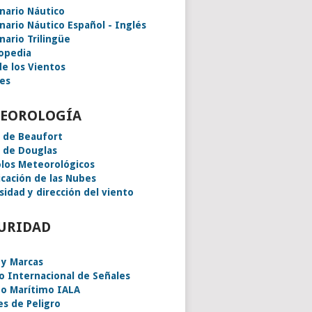
onario Náutico
onario Náutico Español - Inglés
nario Trilingüe
lopedia
de los Vientos
es
EOROLOGÍA
a de Beaufort
a de Douglas
los Meteorológicos
icación de las Nubes
sidad y dirección del viento
URIDAD
 y Marcas
o Internacional de Señales
o Marítimo IALA
es de Peligro