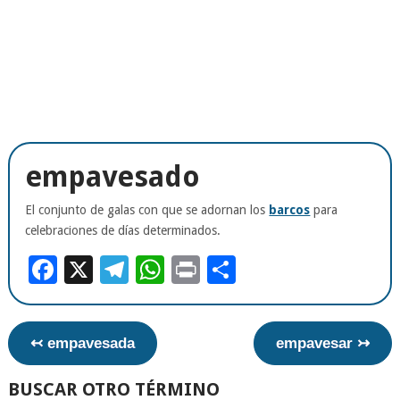
empavesado
El conjunto de galas con que se adornan los
barcos
para
celebraciones de días determinados.
Facebook
X
Telegram
WhatsApp
Print
Compartir
↢ empavesada
empavesar ↣
BUSCAR OTRO TÉRMINO