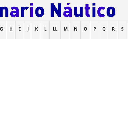
G
H
I
J
K
L
LL
M
N
O
P
Q
R
S