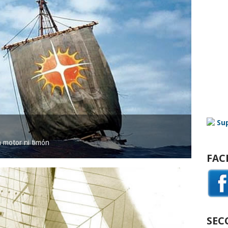
in motor ni timón
FAC
SEC