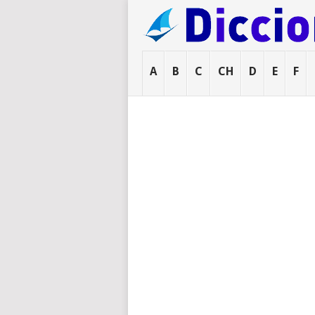
A
B
C
CH
D
E
F