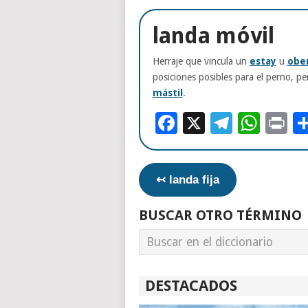
landa móvil
Herraje que vincula un
estay
u
obe
posiciones posibles para el perno, p
mástil
.
Facebook
X
Telegr
Wha
Pr
↢ landa fija
BUSCAR OTRO TÉRMINO
DESTACADOS