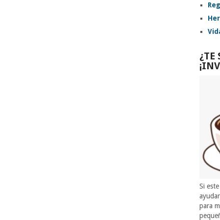
Reg
Her
Vid
¿TE
¡IN
Si este
ayuda
para m
pequeñ