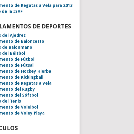
mento de Regatas a Vela para 2013
 de la ISAF
LAMENTOS DE DEPORTES
s del Ajedrez
mento de Baloncesto
s de Balonmano
s del Béisbol
mento de Fútbol
mento de Fútsal
mento de Hockey Hierba
mento de Kickingball
mento de Regatas a Vela
mento del Rugby
mento del Sóftbol
s del Tenis
mento de Voleibol
mento de Voley Playa
CULOS