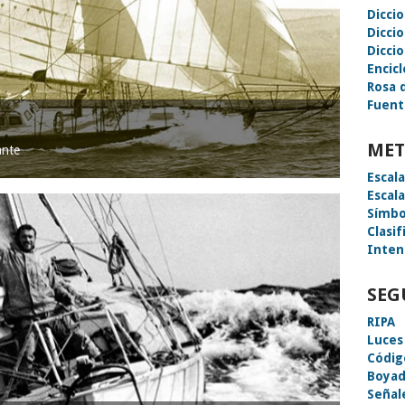
Dicci
Dicci
Diccio
Encic
Rosa 
Fuent
MET
ante
Escal
Escal
Símbo
Clasif
Inten
SEG
RIPA
Luces
Códig
Boyad
Señal