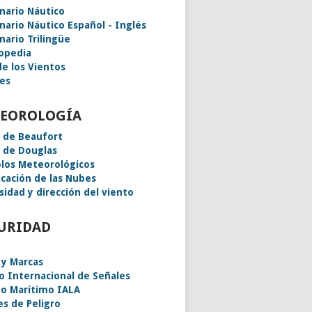
onario Náutico
onario Náutico Español - Inglés
nario Trilingüe
lopedia
de los Vientos
es
EOROLOGÍA
a de Beaufort
a de Douglas
los Meteorológicos
icación de las Nubes
sidad y dirección del viento
URIDAD
 y Marcas
o Internacional de Señales
o Marítimo IALA
es de Peligro