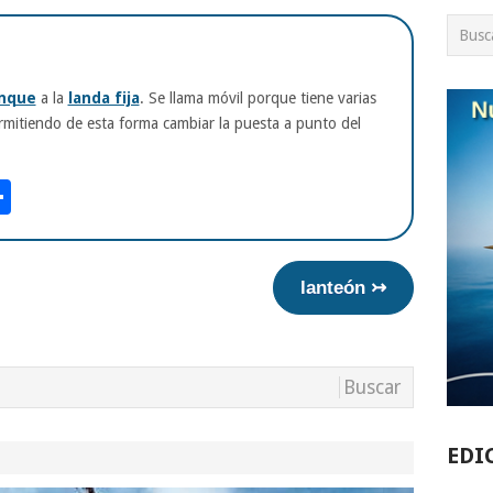
nque
a la
landa fija
. Se llama móvil porque tiene varias
ermitiendo de esta forma cambiar la puesta a punto del
am
tsApp
int
Compartir
lanteón ↣
EDI