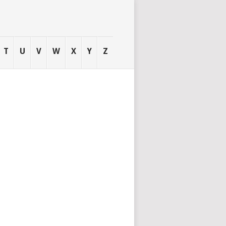
T
U
V
W
X
Y
Z