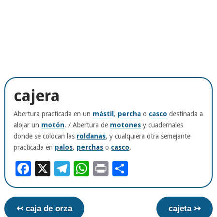
cajera
Abertura practicada en un
mástil
,
percha
o
casco
destinada a
alojar un
motón
. / Abertura de
motones
y cuadernales
donde se colocan las
roldanas
, y cualquiera otra semejante
practicada en
palos
,
perchas
o
casco
.
Facebook
X
Telegram
WhatsApp
Print
Compartir
↢ caja de orza
cajeta ↣