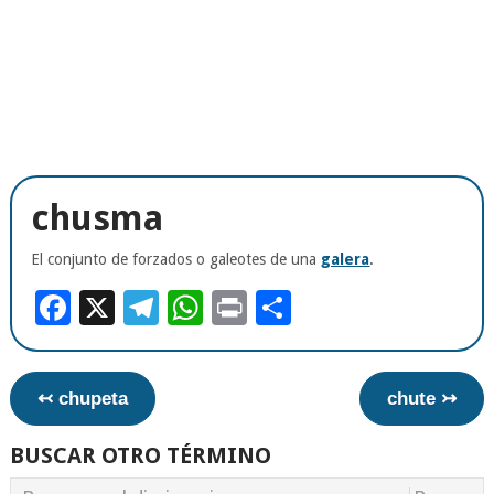
chusma
El conjunto de forzados o galeotes de una
galera
.
Facebook
X
Telegram
WhatsApp
Print
Compartir
↢ chupeta
chute ↣
BUSCAR OTRO TÉRMINO