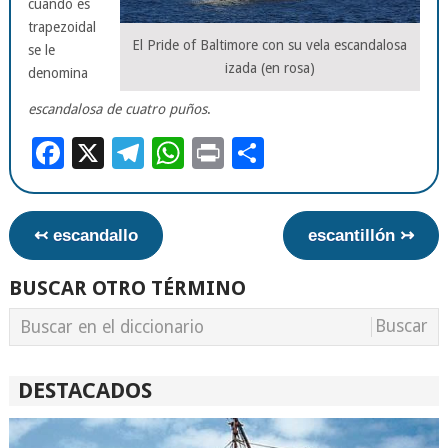
cuando es
trapezoidal
El Pride of Baltimore con su vela escandalosa
se le
izada (en rosa)
denomina
escandalosa de cuatro puños
.
Facebook
X
Telegram
WhatsApp
Print
Compartir
↢ escandallo
escantillón ↣
BUSCAR OTRO TÉRMINO
DESTACADOS