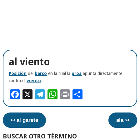
al viento
Posición
del
barco
en la cual la
proa
apunta directamente
contra el
viento
.
Facebook
X
Telegram
WhatsApp
Print
Compartir
↢ al garete
ala ↣
BUSCAR OTRO TÉRMINO