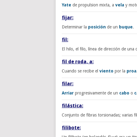
Yate
de propulsion mixta, a
vela
y mot
fijar:
Determinar la
posición
de un
buque
.
fil:
El hilo, el filo, línea de dirección de una 
fil de roda, a:
Cuando se recibe el
viento
por la
proa
filar:
Arriar
progresivamente de un
cabo
o
c
filástica:
Conjunto de fibras torsionadas; varias 
filibote:
Un filibote (en holandés
fluyt
) era un ti