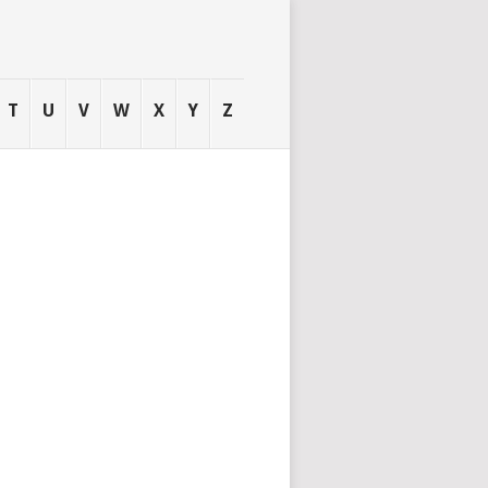
T
U
V
W
X
Y
Z