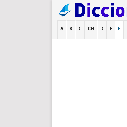
A
B
C
CH
D
E
F