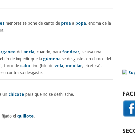
es
menores se pone de canto de
proa
a
popa
, encima de la
ua.
arganeo
del
ancla
, cuando, para
fondear
, se usa una
 el fin de impedir que la
gúmena
se desgaste con el roce del
al, forro de
cabo
fino (hilo de
vela
,
meollar
, etcétera),
so contra su desgaste.
FAC
de un
chicote
para que no se deshilache.
 fijado el
quillote
.
SEC