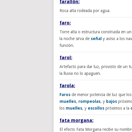
farallón:
Roca alta rodeada por agua.
faro:
Torre alta o estructura construida en un
la noche sirva de
señal
y aviso a los na
función.
farol:
Artefacto para dar luz, provisto de un t
la lluvia no lo apaguen.
farola:
Faros
de menor potencia de luz que lo
muelles
,
rompeolas
, y
bajos
próximo
los
muelles
, y
escollos
próximos a la
fata morgana:
El efecto Fata Morgana recibe su nombr