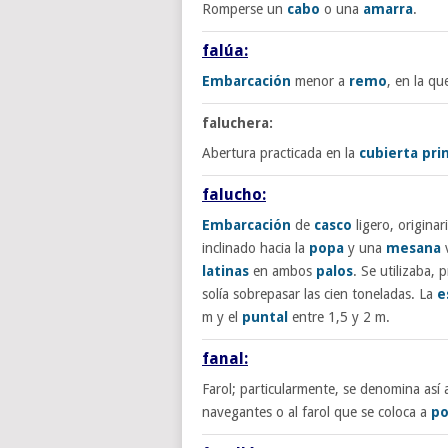
Romperse un
cabo
o una
amarra
.
falúa:
Embarcación
menor a
remo
, en la qu
faluchera:
Abertura practicada en la
cubierta prin
falucho:
Embarcación
de
casco
ligero, origina
inclinado hacia la
popa
y una
mesana
v
latinas
en ambos
palos
. Se utilizaba, 
solía sobrepasar las cien toneladas. La
e
m y el
puntal
entre 1,5 y 2 m.
fanal:
Farol; particularmente, se denomina así a
navegantes o al farol que se coloca a
p