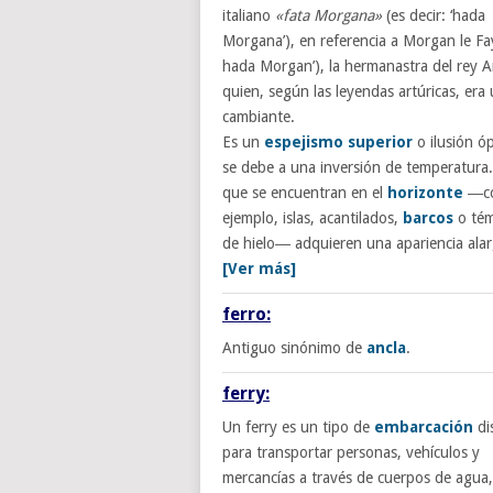
italiano
«fata Morgana»
(es decir: ‘hada
Morgana’), en referencia a Morgan le Fay
hada Morgan’), la hermanastra del rey A
quien, según las leyendas artúricas, era
cambiante.
Es un
espejismo superior
o ilusión ó
se debe a una inversión de temperatura.
que se encuentran en el
horizonte
―co
ejemplo, islas, acantilados,
barcos
o té
de hielo― adquieren una apariencia alar
[Ver más]
ferro:
Antiguo sinónimo de
ancla
.
ferry:
Un ferry es un tipo de
embarcación
di
para transportar personas, vehículos y
mercancías a través de cuerpos de agua