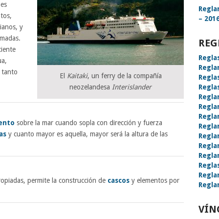
 es
Regla
tos,
– 2016
ianos, y
amadas.
REG
ciente
Regla
ua,
Regla
 tanto
El
Kaitaki
, un ferry de la compañía
Regla
Regla
neozelandesa
Interislander
Regla
Regla
Regla
ento
sobre la mar cuando sopla con dirección y fuerza
Regla
as
y cuanto mayor es aquella, mayor será la altura de las
Regla
Regla
Regla
Regla
Regla
opiadas, permite la construcción de
cascos
y elementos por
Regla
VÍN