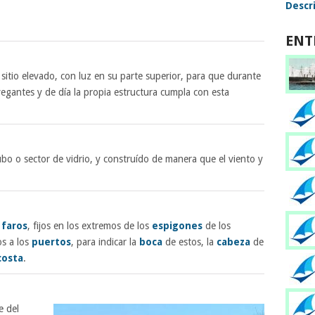
Descri
ENT
 sitio elevado, con luz en su parte superior, para que durante
vegantes y de día la propia estructura cumpla con esta
ubo o sector de vidrio, y construído de manera que el viento y
s
faros
, fijos en los extremos de los
espigones
de los
s a los
puertos
, para indicar la
boca
de estos, la
cabeza
de
costa
.
e del