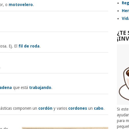
Reg
or, o
motovelero
.
Her
Vid
¿TE
¡IN
cosa. Ej. El
fil de roda
.
.
adena
que está
trabajando
.
filásticas componen un
cordón
y varios
cordones
un
cabo
.
Si este
ayuda
para m
pequeñ
po de