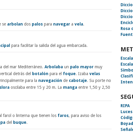
Dicci
Dicci
Diccio
Encic
e se
arbolan
dos
palos
para
navegar
a
vela
.
Rosa 
Fuent
cipal
para facilitar la salida del agua embarcada.
MET
Escal
Escal
ria del mar Mediterráneo.
Arbolaba
un
palo
mayor
muy
Símbo
ertical detrás del
botalón
para el
foque
. Izaba
velas
Clasif
principalmente para la
navegación
de
cabotaje
. Su porte no
Inten
slora
oscilaba entre 15 y 20 m. La
manga
entre 1,50 y 2,50
SEG
RIPA
Luces
l farol o linterna que tienen los
faros
, para aviso de los
Códig
opa
del
buque
.
Boyad
Señal