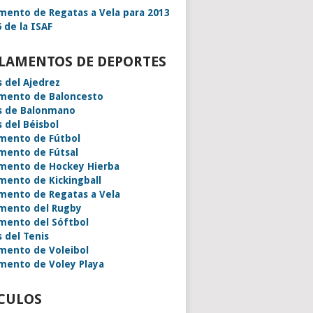
mento de Regatas a Vela para 2013
 de la ISAF
LAMENTOS DE DEPORTES
s del Ajedrez
mento de Baloncesto
s de Balonmano
s del Béisbol
mento de Fútbol
mento de Fútsal
mento de Hockey Hierba
mento de Kickingball
mento de Regatas a Vela
mento del Rugby
mento del Sóftbol
s del Tenis
mento de Voleibol
mento de Voley Playa
CULOS