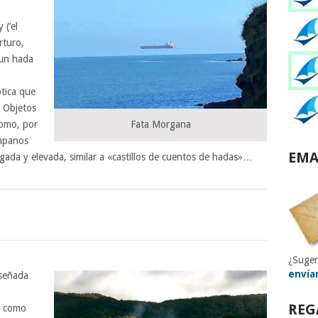
 (‘el
rturo,
 un hada
ptica que
​ Objetos
mo, por
Fata Morgana
mpanos
EMA
gada y elevada, similar a «castillos de cuentos de hadas»…
¿Suger
envía
señada
REG
, como