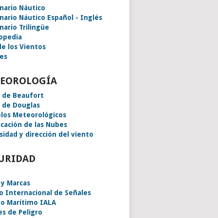
onario Náutico
onario Náutico Español - Inglés
nario Trilingüe
lopedia
de los Vientos
es
EOROLOGÍA
a de Beaufort
a de Douglas
los Meteorológicos
icación de las Nubes
sidad y dirección del viento
URIDAD
 y Marcas
o Internacional de Señales
o Marítimo IALA
es de Peligro