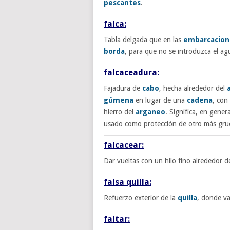
pescantes
.
falca:
Tabla delgada que en las
embarcacion
borda
, para que no se introduzca el ag
falcaceadura:
Fajadura de
cabo
, hecha alrededor del
gúmena
en lugar de una
cadena
, con
hierro del
arganeo
. Significa, en gener
usado como protección de otro más grue
falcacear:
Dar vueltas con un hilo fino alrededor 
falsa quilla:
Refuerzo exterior de la
quilla
, donde va
faltar: