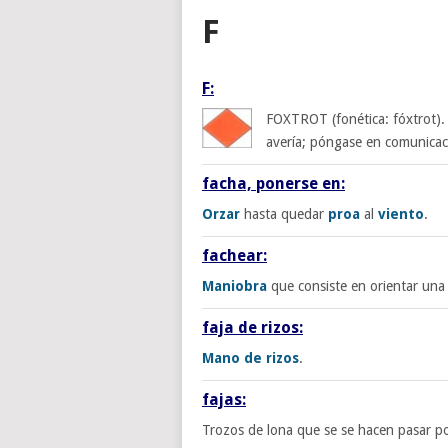
F
F:
FOXTROT (fonética: fóxtrot). 
avería; póngase en comunica
facha, ponerse en:
Orzar
hasta quedar
proa
al
viento
.
fachear:
Maniobra
que consiste en orientar una
faja de rizos:
Mano de rizos
.
fajas:
Trozos de lona que se se hacen pasar p