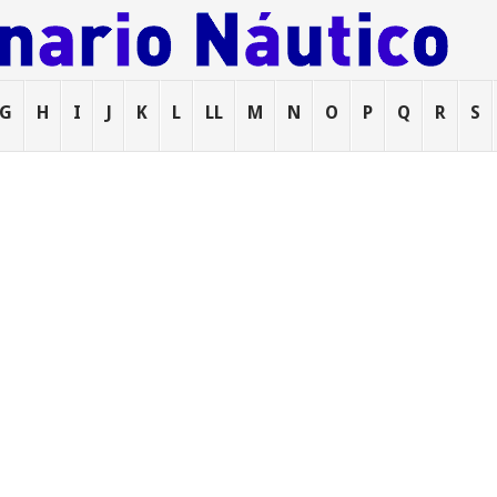
G
H
I
J
K
L
LL
M
N
O
P
Q
R
S