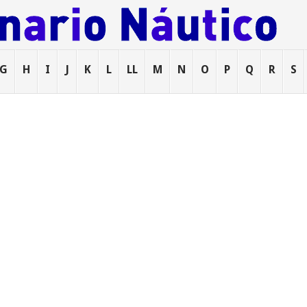
G
H
I
J
K
L
LL
M
N
O
P
Q
R
S