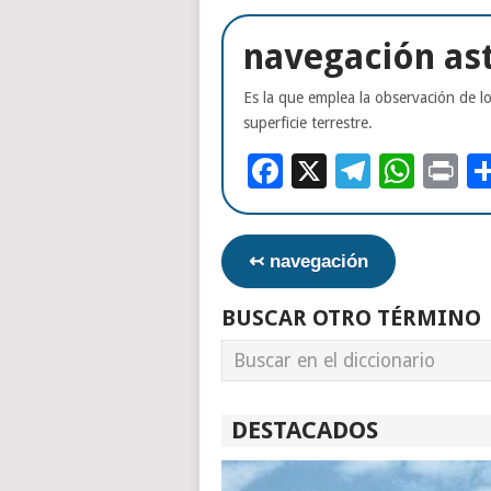
navegación as
Es la que emplea la observación de lo
superficie terrestre.
Facebook
X
Telegr
Wha
Pr
↢ navegación
BUSCAR OTRO TÉRMINO
DESTACADOS