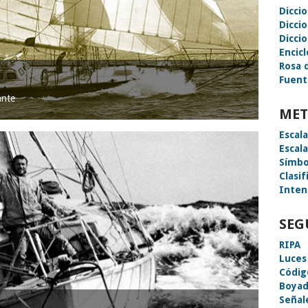
Dicci
Dicci
Diccio
Encic
Rosa 
Fuent
ante
MET
Escal
Escal
Símbo
Clasif
Inten
SEG
RIPA
Luces
Códig
Boyad
Señal