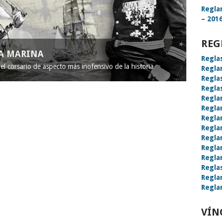
Regla
– 2016
REG
LA MARINA
Regla
l corsario de aspecto más inofensivo de la historia
Regla
Regla
Regla
Regla
Regla
Regla
Regla
Regla
Regla
Regla
Regla
Regla
Regla
VÍN