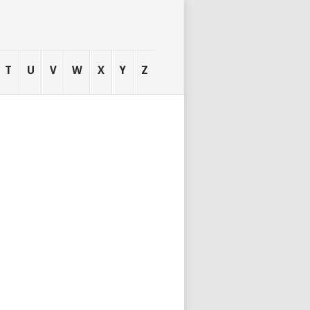
T
U
V
W
X
Y
Z