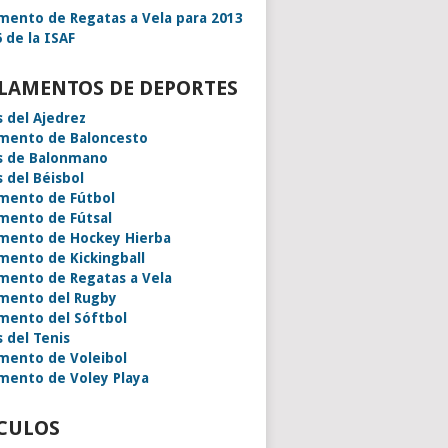
mento de Regatas a Vela para 2013
 de la ISAF
LAMENTOS DE DEPORTES
s del Ajedrez
mento de Baloncesto
s de Balonmano
s del Béisbol
mento de Fútbol
mento de Fútsal
mento de Hockey Hierba
mento de Kickingball
mento de Regatas a Vela
mento del Rugby
mento del Sóftbol
s del Tenis
mento de Voleibol
mento de Voley Playa
CULOS