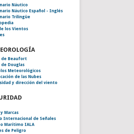
onario Náutico
onario Náutico Español - Inglés
nario Trilingüe
lopedia
de los Vientos
es
EOROLOGÍA
a de Beaufort
a de Douglas
los Meteorológicos
icación de las Nubes
sidad y dirección del viento
URIDAD
 y Marcas
o Internacional de Señales
o Marítimo IALA
es de Peligro