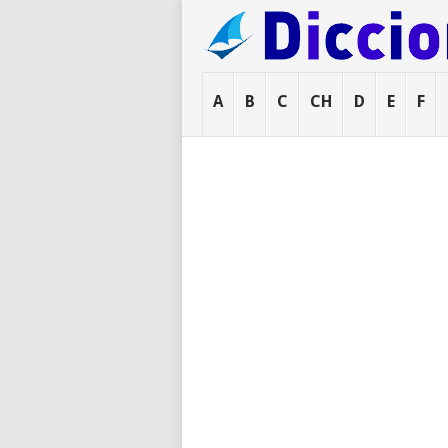
A
B
C
CH
D
E
F