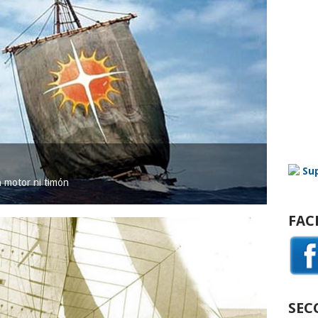
in motor ni timón
FAC
SEC