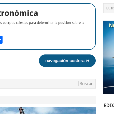
tronómica
s cuerpos celestes para determinar la posición sobre la
am
tsApp
int
Compartir
navegación costera ↣
EDI