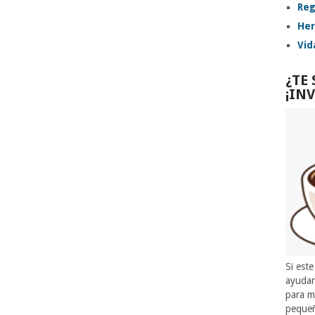
Reg
Her
Vid
¿TE
¡IN
Si este
ayuda
para m
pequeñ