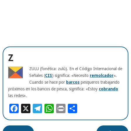
Z
ZULU (fonética: zulú). En el Código Internacional de
Señales (
CIS
) significa: «Necesito
remolcador
«.
Cuando se hace por
barcos
pesqueros trabajando
próximos en los bancos de pesca, significa: «Estoy
cobrando
las redes».
Facebook
X
Telegram
WhatsApp
Print
Compartir