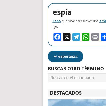
espía
Cabo
que sirve para mover una
emb
fijo.
Facebook
X
Telegr
Wha
Pr
↢ esperanza
BUSCAR OTRO TÉRMINO
DESTACADOS