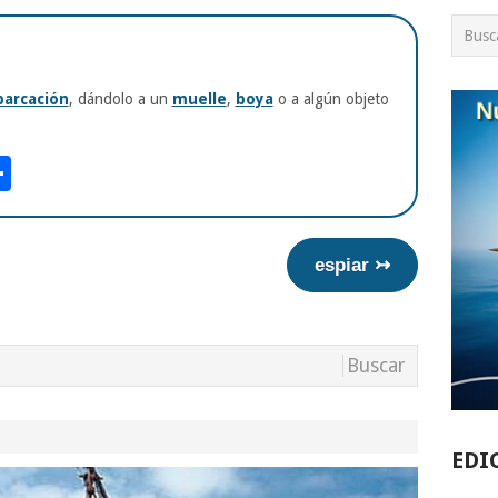
arcación
, dándolo a un
muelle
,
boya
o a algún objeto
am
tsApp
int
Compartir
espiar ↣
EDI