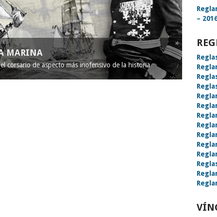
Regla
– 2016
REG
LA MARINA
Regla
l corsario de aspecto más inofensivo de la historia
Regla
Regla
Regla
Regla
Regla
Regla
Regla
Regla
Regla
Regla
Regla
Regla
Regla
VÍN