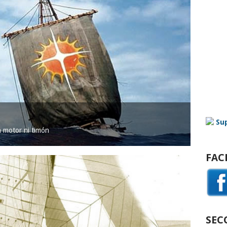
in motor ni timón
FAC
SEC