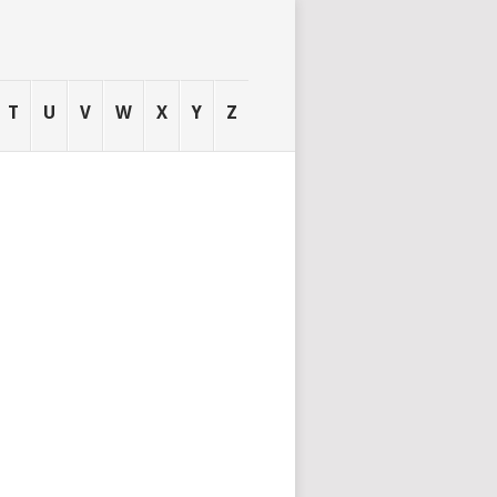
T
U
V
W
X
Y
Z