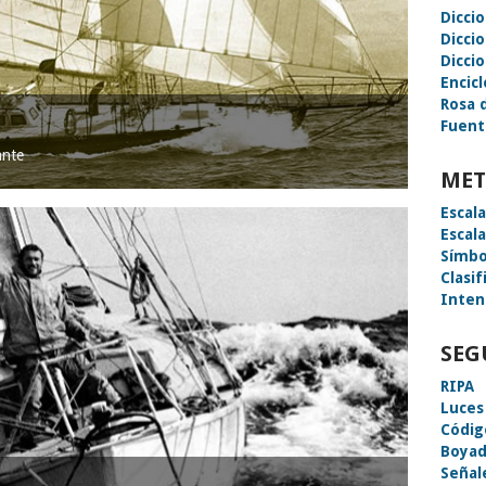
Dicci
Dicci
Diccio
Encic
Rosa 
Fuent
ante
MET
Escal
Escal
Símbo
Clasif
Inten
SEG
RIPA
Luces
Códig
Boyad
Señal