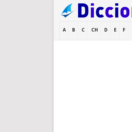
A
B
C
CH
D
E
F