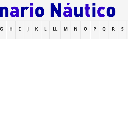
G
H
I
J
K
L
LL
M
N
O
P
Q
R
S