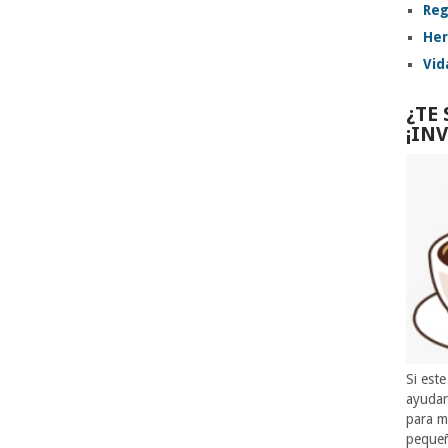
Reg
Her
Vid
¿TE
¡IN
Si este
ayuda
para m
pequeñ