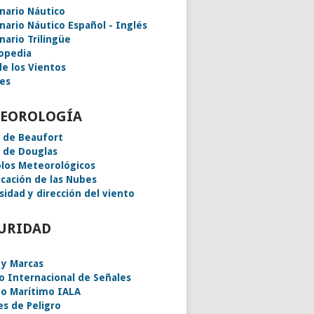
onario Náutico
onario Náutico Español - Inglés
nario Trilingüe
lopedia
de los Vientos
es
EOROLOGÍA
a de Beaufort
a de Douglas
los Meteorológicos
icación de las Nubes
sidad y dirección del viento
URIDAD
 y Marcas
o Internacional de Señales
o Marítimo IALA
es de Peligro