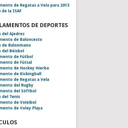
mento de Regatas a Vela para 2013
 de la ISAF
LAMENTOS DE DEPORTES
s del Ajedrez
mento de Baloncesto
s de Balonmano
s del Béisbol
mento de Fútbol
mento de Fútsal
mento de Hockey Hierba
mento de Kickingball
mento de Regatas a Vela
mento del Rugby
mento del Sóftbol
s del Tenis
mento de Voleibol
mento de Voley Playa
CULOS