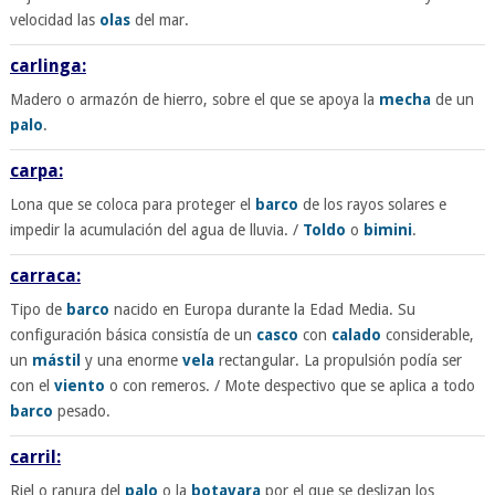
velocidad las
olas
del mar.
carlinga:
Madero o armazón de hierro, sobre el que se apoya la
mecha
de un
palo
.
carpa:
Lona que se coloca para proteger el
barco
de los rayos solares e
impedir la acumulación del agua de lluvia. /
Toldo
o
bimini
.
carraca:
Tipo de
barco
nacido en Europa durante la Edad Media. Su
configuración básica consistía de un
casco
con
calado
considerable,
un
mástil
y una enorme
vela
rectangular. La propulsión podía ser
con el
viento
o con remeros. / Mote despectivo que se aplica a todo
barco
pesado.
carril:
Riel o ranura del
palo
o la
botavara
por el que se deslizan los