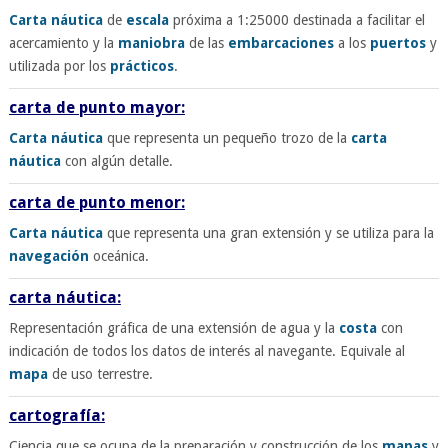
Carta náutica
de
escala
próxima a 1:25000 destinada a facilitar el
acercamiento y la
maniobra
de las
embarcaciones
a los
puertos
y
utilizada por los
prácticos
.
carta de punto mayor:
Carta náutica
que representa un pequeño trozo de la
carta
náutica
con algún detalle.
carta de punto menor:
Carta náutica
que representa una gran extensión y se utiliza para la
navegación
oceánica.
carta náutica:
Representación gráfica de una extensión de agua y la
costa
con
indicación de todos los datos de interés al navegante. Equivale al
mapa
de uso terrestre.
cartografía:
Ciencia que se ocupa de la preparación y construcción de los
mapas
y