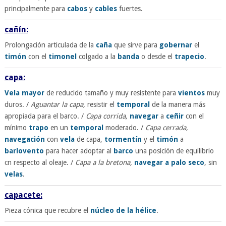
principalmente para
cabos
y
cables
fuertes.
cañín:
Prolongación articulada de la
caña
que sirve para
gobernar
el
timón
con el
timonel
colgado a la
banda
o desde el
trapecio
.
capa:
Vela
mayor
de reducido tamaño y muy resistente para
vientos
muy
duros. /
Aguantar la capa,
resistir el
temporal
de la manera más
apropiada para el barco. /
Capa corrida,
navegar
a
ceñir
con el
mínimo
trapo
en un
temporal
moderado. /
Capa cerrada,
navegación
con
vela
de capa,
tormentín
y el
timón
a
barlovento
para hacer adoptar al
barco
una posición de equilibrio
cn respecto al oleaje. /
Capa a la bretona,
navegar
a palo seco
, sin
velas
.
capacete:
Pieza cónica que recubre el
núcleo de la hélice
.