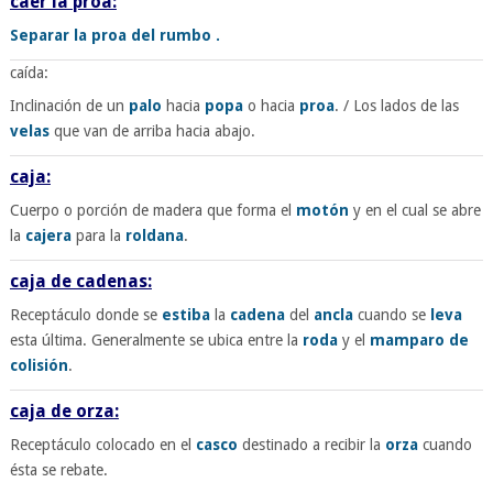
caer la proa:
Separar la
proa
del
rumbo
.
caída:
Inclinación de un
palo
hacia
popa
o hacia
proa
. / Los lados de las
velas
que van de arriba hacia abajo.
caja:
Cuerpo o porción de madera que forma el
motón
y en el cual se abre
la
cajera
para la
roldana
.
caja de cadenas:
Receptáculo donde se
estiba
la
cadena
del
ancla
cuando se
leva
esta última. Generalmente se ubica entre la
roda
y el
mamparo de
colisión
.
caja de orza:
Receptáculo colocado en el
casco
destinado a recibir la
orza
cuando
ésta se rebate.