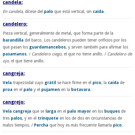
candela:
En candela,
dícese del
palo
que está vertical, sin
caída
.
candelero:
Pieza vertical, generalmente de metal, que forma parte de la
barandilla
del barco. Los candeleros pueden tener orificios por los
que pasan los
guardamancebos
, y sirven también para afirmar los
pasamanos
. /
Candelero ciego,
el que no tiene anillo. /
Candelero de
ojo,
el que tiene anillo.
cangreja:
Vela
trapezoidal cuyo
grátil
se hace firme en el
pico
, la
caída
de
proa
en el
palo
y el
pujamen
en la
botavara
.
cangrejo:
Vela
cangreja
que se
larga
en el
palo
mayor
en los
buques
de
tres
palos
, y en el
trinquete
en los de dos en circunstancias de
malos tiempos. /
Percha
que hoy es más frecuente llamarla
pico
.