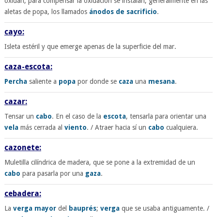
oxidan; para compensar la oxidación se instalan, generalmente en las
aletas de popa, los llamados
ánodos de sacrificio
.
cayo:
Isleta estéril y que emerge apenas de la superficie del mar.
caza-escota:
Percha
saliente a
popa
por donde se
caza
una
mesana
.
cazar:
Tensar un
cabo
. En el caso de la
escota
, tensarla para orientar una
vela
más cerrada al
viento
. / Atraer hacia sí un
cabo
cualquiera.
cazonete:
Muletilla cilíndrica de madera, que se pone a la extremidad de un
cabo
para pasarla por una
gaza
.
cebadera:
La
verga
mayor
del
bauprés
;
verga
que se usaba antiguamente. /