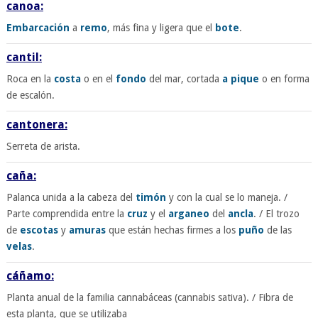
canoa:
Embarcación
a
remo
, más fina y ligera que el
bote
.
cantil:
Roca en la
costa
o en el
fondo
del mar, cortada
a pique
o en forma
de escalón.
cantonera:
Serreta de arista.
caña:
Palanca unida a la cabeza del
timón
y con la cual se lo maneja. /
Parte comprendida entre la
cruz
y el
arganeo
del
ancla
. / El trozo
de
escotas
y
amuras
que están hechas firmes a los
puño
de las
velas
.
cáñamo:
Planta anual de la familia cannabáceas (cannabis sativa). / Fibra de
esta planta, que se utilizaba