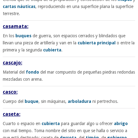
cartas náuticas
, reproduciendo en una superficie plana la superficie
terrestre.
casamata:
En los
buques
de guerra, son espacios cerrados y blindados que
llevan una pieza de artillería y van en la
cubierta principal
o entre la
primera y la segunda
cubierta
.
cascajo:
Material del
fondo
del mar compuesto de pequeñas piedras redondas
mezcladas con arena.
casco:
Cuerpo del
buque
, sin máquinas,
arboladura
ni pertrechos.
caseta:
Cuarto o espacio en
cubierta
para guardar algo u ofrecer
abrigo
con mal tiempo. Toma nombre del sitio en que se halla o servicio a
que está destinado; caseta de
derrota
, del
timón
, de
gobierno
,