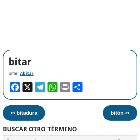
bitar
bitar:
Abitar
.
Facebook
X
Telegram
WhatsApp
Print
Compartir
↢ bitadura
bitón ↣
BUSCAR OTRO TÉRMINO