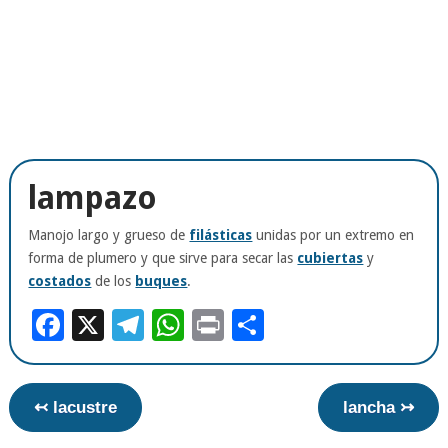
lampazo
Manojo largo y grueso de
filásticas
unidas por un extremo en
forma de plumero y que sirve para secar las
cubiertas
y
costados
de los
buques
.
Facebook
X
Telegram
WhatsApp
Print
Compartir
↢ lacustre
lancha ↣