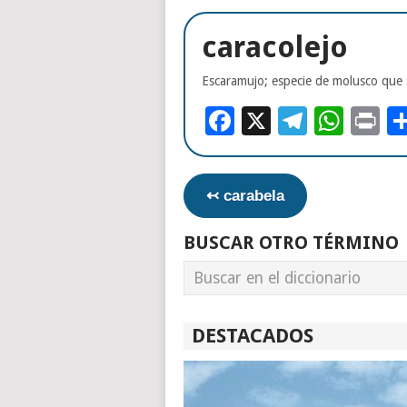
caracolejo
Escaramujo; especie de molusco que 
Facebook
X
Telegr
Wha
Pr
↢ carabela
BUSCAR OTRO TÉRMINO
DESTACADOS