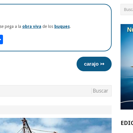
se pega a la
obra viva
de los
buques
.
am
tsApp
int
Compartir
carajo ↣
EDI