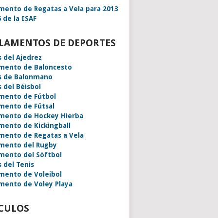
mento de Regatas a Vela para 2013
 de la ISAF
LAMENTOS DE DEPORTES
s del Ajedrez
mento de Baloncesto
s de Balonmano
s del Béisbol
mento de Fútbol
mento de Fútsal
mento de Hockey Hierba
mento de Kickingball
mento de Regatas a Vela
mento del Rugby
mento del Sóftbol
s del Tenis
mento de Voleibol
mento de Voley Playa
CULOS