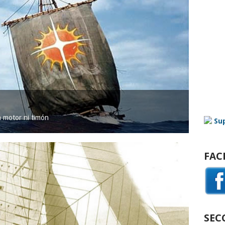
in motor ni timón
FAC
SEC