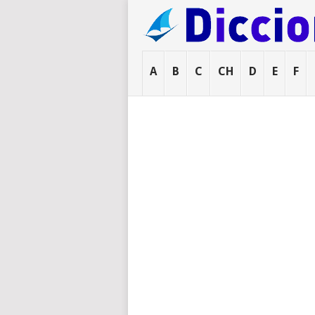
A
B
C
CH
D
E
F