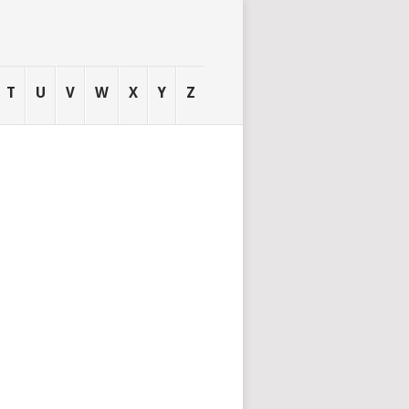
T
U
V
W
X
Y
Z