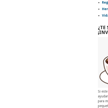
Reg
Her
Vid
¿TE
¡IN
Si este
ayuda
para m
pequeñ