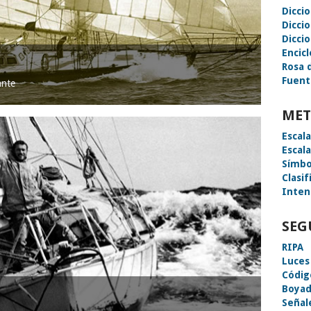
Dicci
Dicci
Diccio
Encic
Rosa 
Fuent
ante
MET
Escal
Escal
Símbo
Clasif
Inten
SEG
RIPA
Luces
Códig
Boyad
Señal