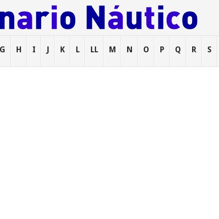
G
H
I
J
K
L
LL
M
N
O
P
Q
R
S