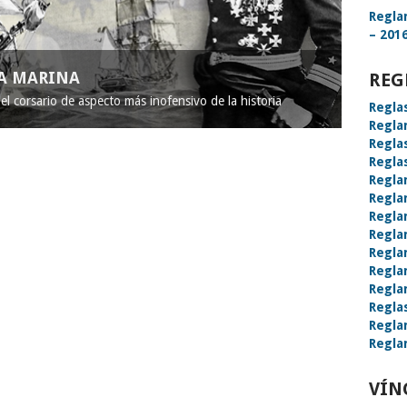
Regla
– 2016
LA MARINA
REG
l corsario de aspecto más inofensivo de la historia
Regla
Regla
Regla
Regla
Regla
Regla
Regla
Regla
Regla
Regla
Regla
Regla
Regla
Regla
VÍN