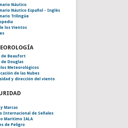
onario Náutico
onario Náutico Español - Inglés
nario Trilingüe
lopedia
de los Vientos
es
EOROLOGÍA
a de Beaufort
a de Douglas
los Meteorológicos
icación de las Nubes
sidad y dirección del viento
URIDAD
 y Marcas
o Internacional de Señales
o Marítimo IALA
es de Peligro