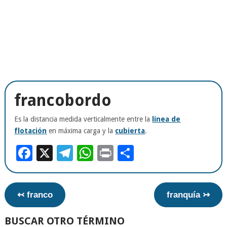
francobordo
Es la distancia medida verticalmente entre la
línea de
flotación
en máxima carga y la
cubierta
.
Facebook
X
Telegram
WhatsApp
Print
Compartir
↢ franco
franquía ↣
BUSCAR OTRO TÉRMINO