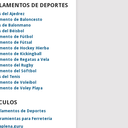
LAMENTOS DE DEPORTES
s del Ajedrez
mento de Baloncesto
s de Balonmano
s del Béisbol
mento de Fútbol
mento de Fútsal
mento de Hockey Hierba
mento de Kickingball
mento de Regatas a Vela
mento del Rugby
mento del Sóftbol
s del Tenis
mento de Voleibol
mento de Voley Playa
CULOS
lamentos de Deportes
ramientas para Ferretería
aplena.guru