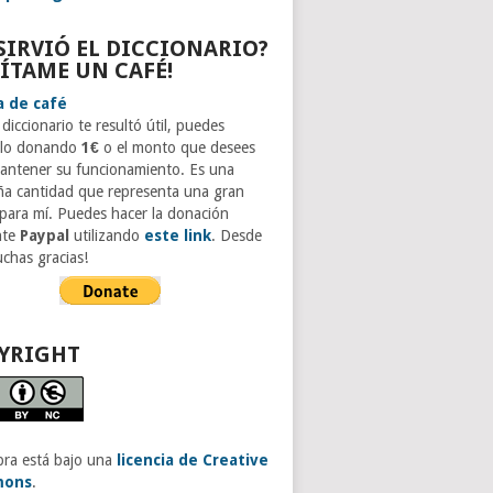
 SIRVIÓ EL DICCIONARIO?
VÍTAME UN CAFÉ!
 diccionario te resultó útil, puedes
rlo donando
1€
o el monto que desees
antener su funcionamiento. Es una
a cantidad que representa una gran
para mí. Puedes hacer la donación
nte
Paypal
utilizando
este link
. Desde
uchas gracias!
YRIGHT
bra está bajo una
licencia de Creative
ons
.