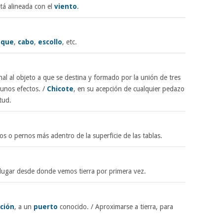
tá alineada con el
viento
.
uque
,
cabo
,
escollo
, etc.
nal al objeto a que se destina y formado por la unión de tres
unos efectos. /
Chicote
, en su acepción de cualquier pedazo
tud.
llos o pernos más adentro de la superficie de las tablas.
l lugar desde donde vemos tierra por primera vez.
ción
, a un
puerto
conocido. / Aproximarse a tierra, para