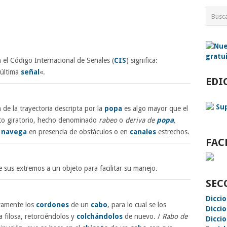
el Código Internacional de Señales (
CIS
) significa:
 última
señal
«.
EDI
a de la trayectoria descripta por la
popa
es algo mayor que el
nto giratorio, hecho denominado
rabeo
o
deriva de
popa
,
e
navega
en presencia de obstáculos o en
canales
estrechos.
FAC
 sus extremos a un objeto para facilitar su manejo.
SEC
Dicci
vamente los
cordones
de un
cabo
, para lo cual se los
Dicci
 filosa, retorciéndolos y
colchándolos
de nuevo. /
Rabo de
Diccio