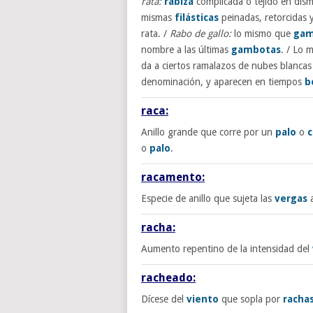
rata:
rabiza
complicada o tejido en dism
mismas
filásticas
peinadas, retorcidas y
rata. /
Rabo de gallo:
lo mismo que
gam
nombre a las últimas
gambotas
. / Lo
da a ciertos ramalazos de nubes blanca
denominación, y aparecen en tiempos
b
raca:
Anillo grande que corre por un
palo
o
o
palo
.
racamento:
Especie de anillo que sujeta las
vergas
racha:
Aumento repentino de la intensidad del
racheado:
Dícese del
viento
que sopla por
racha