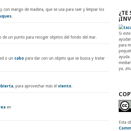
 y con mango de madera, que se usa para raer y limpiar los
¿TE
uques
.
¡IN
Si este
do de un punto para recoger objetos del fondo del mar.
ayuda
para m
pequeñ
ayuda 
red o un
cabo
para dar con un objeto que se busca y tratar
media
ya, ¡m
ubierta
, para aprovechar más el
viento
.
COP
rea
en
Esta o
Comm