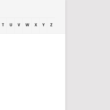
T
U
V
W
X
Y
Z