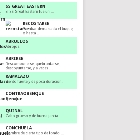
SS GREAT EASTERN
El SS Great Eastern fue un …
RECOSTARSE
Tumbar demasiado el buque,
o hasta …
ABROLLOS
Abrojos.
ABRIRSE
Descomponerse, quebrantarse,
descoyuntarse, y a veces …
RAMALAZO
Viento fuerte y de poca duración.
CONTRAOBENQUE
Quinal.
QUINAL
Cabo grueso y de buena jarcia …
CONCHUELA
Nombre de cierta tipo de fondo …