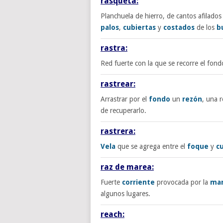
rasqueta:
Planchuela de hierro, de cantos afilados
palos
,
cubiertas
y
costados
de los
b
rastra:
Red fuerte con la que se recorre el fon
rastrear:
Arrastrar por el
fondo
un
rezón
, una 
de recuperarlo.
rastrera:
Vela
que se agrega entre el
foque
y
c
raz de marea:
Fuerte
corriente
provocada por la
ma
algunos lugares.
reach: