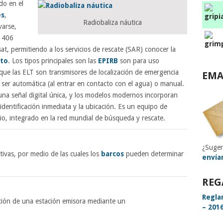
do en el
es
,
Radiobaliza náutica
varse,
n 406
at, permitiendo a los servicios de rescate (SAR) conocer la
to
. Los tipos principales son las
EPIRB
son para uso
que las ELT son transmisores de localización de emergencia
EMA
 ser automática (al entrar en contacto con el agua) o manual.
na señal digital única, y los modelos modernos incorporan
 identificación inmediata y la ubicación. Es un equipo de
io, integrado en la red mundial de búsqueda y rescate.
¿Suger
tivas, por medio de las cuales los
barcos
pueden determinar
envía
REG
Regla
ción de una estación emisora mediante un
– 2016