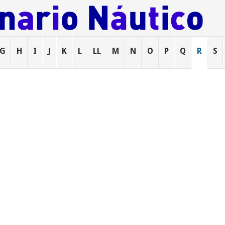
G
H
I
J
K
L
LL
M
N
O
P
Q
R
S