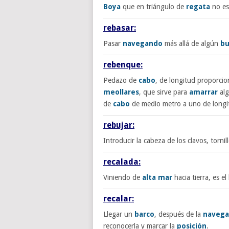
Boya
que en triángulo de
regata
no es
rebasar:
Pasar
navegando
más allá de algún
b
rebenque:
Pedazo de
cabo
, de longitud proporcio
meollares
, que sirve para
amarrar
alg
de
cabo
de medio metro a uno de longi
rebujar:
Introducir la cabeza de los clavos, torni
recalada:
Viniendo de
alta mar
hacia tierra, es e
recalar:
Llegar un
barco
, después de la
navega
reconocerla y marcar la
posición
.