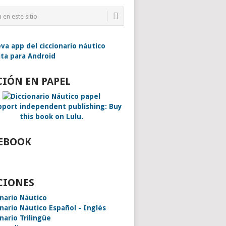
CIÓN EN PAPEL
EBOOK
CIONES
onario Náutico
onario Náutico Español - Inglés
nario Trilingüe