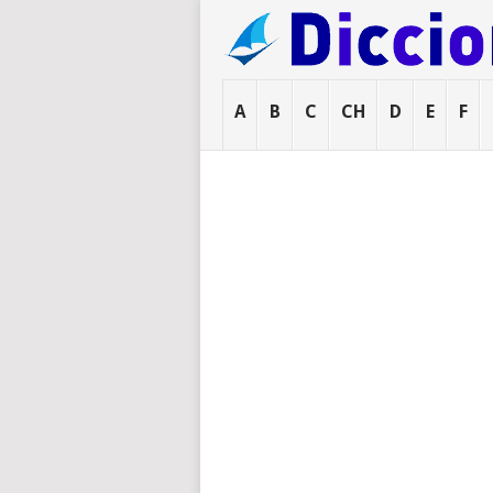
A
B
C
CH
D
E
F