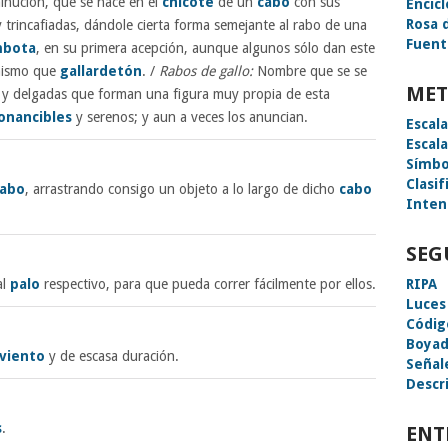
inución, que se hace en el
chicote
de un
cabo
con sus
Encic
Rosa 
 trincafiadas, dándole cierta forma semejante al rabo de una
Fuent
bota
, en su primera acepción, aunque algunos sólo dan este
 mismo que
gallardetón
. /
Rabos de gallo:
Nombre que se se
MET
s y delgadas que forman una figura muy propia de esta
onancibles
y serenos; y aun a veces los anuncian.
Escal
Escal
Símbo
Clasif
cabo
, arrastrando consigo un objeto a lo largo de dicho
cabo
Inten
SEG
al
palo
respectivo, para que pueda correr fácilmente por ellos.
RIPA
Luces
Códig
Boyad
viento
y de escasa duración.
Señal
Descri
s
.
ENT