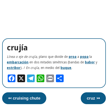
crujía
Línea o eje de crujía,
plano que divide de
proa
a
popa
la
embarcación
en dos mitades simétricas (bandas de
babor
y
estribor
). /
En crujía,
en medio del
buque
.
Facebook
X
Telegram
WhatsApp
Print
Compartir
↢ cruising chute
cruz ↣