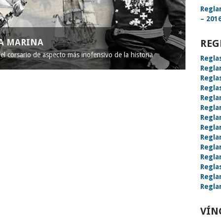
Regla
– 2016
LA MARINA
REG
l corsario de aspecto más inofensivo de la historia
Regla
Regla
Regla
Regla
Regla
Regla
Regla
Regla
Regla
Regla
Regla
Regla
Regla
Regla
VÍN