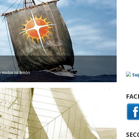
in motor ni timón
FAC
SEC