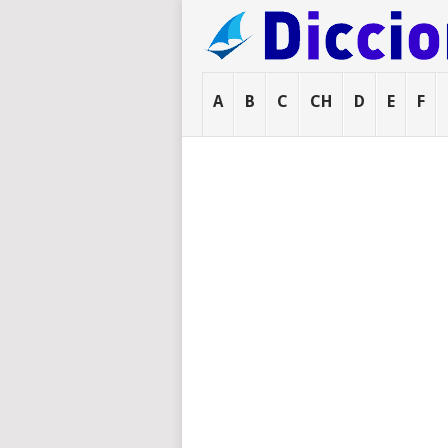
A
B
C
CH
D
E
F