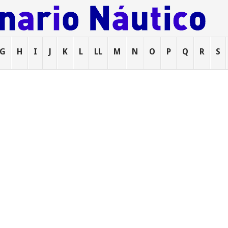
G
H
I
J
K
L
LL
M
N
O
P
Q
R
S