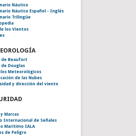
onario Náutico
onario Náutico Español - Inglés
nario Trilingüe
lopedia
de los Vientos
es
EOROLOGÍA
a de Beaufort
a de Douglas
los Meteorológicos
icación de las Nubes
sidad y dirección del viento
URIDAD
 y Marcas
o Internacional de Señales
o Marítimo IALA
es de Peligro