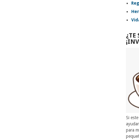
Reg
Her
Vid
¿TE
¡IN
Si este
ayuda
para m
pequeñ