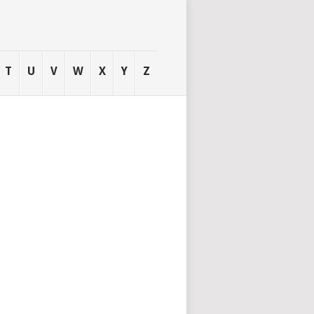
T
U
V
W
X
Y
Z