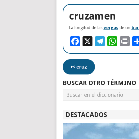
cruzamen
La longitud de las
vergas
de un
bar
Facebook
X
Telegr
Wha
Pr
↢ cruz
BUSCAR OTRO TÉRMINO
DESTACADOS