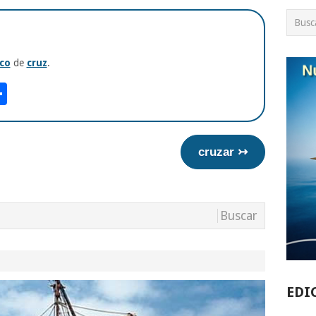
co
de
cruz
.
am
tsApp
int
Compartir
cruzar ↣
EDI