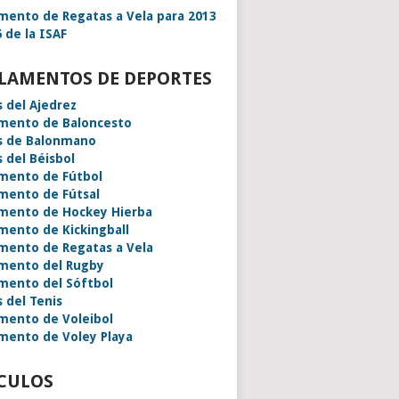
mento de Regatas a Vela para 2013
 de la ISAF
LAMENTOS DE DEPORTES
s del Ajedrez
mento de Baloncesto
s de Balonmano
s del Béisbol
mento de Fútbol
mento de Fútsal
mento de Hockey Hierba
mento de Kickingball
mento de Regatas a Vela
mento del Rugby
mento del Sóftbol
s del Tenis
mento de Voleibol
mento de Voley Playa
CULOS