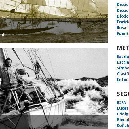
Dicci
Dicci
Diccio
Encic
Rosa 
Fuent
ante
MET
Escal
Escal
Símbo
Clasif
Inten
SEG
RIPA
Luces
Códig
Boyad
Señal