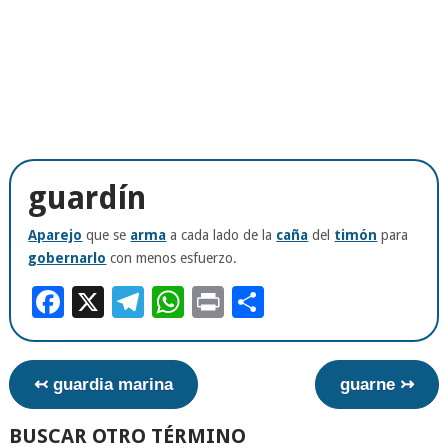
guardín
Aparejo
que se
arma
a cada lado de la
caña
del
timón
para
gobernarlo
con menos esfuerzo.
Facebook
X
Telegram
WhatsApp
Print
Compartir
↢ guardia marina
guarne ↣
BUSCAR OTRO TÉRMINO